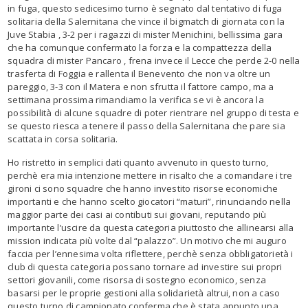
in fuga, questo sedicesimo turno è segnato dal tentativo di fuga
solitaria della Salernitana che vince il bigmatch di giornata con la
Juve Stabia , 3-2 per i ragazzi di mister Menichini, bellissima gara
che ha comunque confermato la forza e la compattezza della
squadra di mister Pancaro , frena invece il Lecce che perde 2-0 nella
trasferta di Foggia e rallenta il Benevento che non va oltre un
pareggio, 3-3 con il Matera e non sfrutta il fattore campo, ma a
settimana prossima rimandiamo la verifica se vi è ancora la
possibilità di alcune squadre di poter rientrare nel gruppo di testa e
se questo riesca a tenere il passo della Salernitana che pare sia
scattata in corsa solitaria.
Ho ristretto in semplici dati quanto avvenuto in questo turno,
perchè era mia intenzione mettere in risalto che a comandare i tre
gironi ci sono squadre che hanno investito risorse economiche
importanti e che hanno scelto giocatori “maturi”, rinunciando nella
maggior parte dei casi ai contibuti sui giovani, reputando più
importante l’uscire da questa categoria piuttosto che allinearsi alla
mission indicata più volte dal “palazzo”. Un motivo che mi auguro
faccia per l’ennesima volta riflettere, perchè senza obbligatorietà i
club di questa categoria possano tornare ad investire sui propri
settori giovanili, come risorsa di sostegno economico, senza
basarsi per le proprie gestioni alla solidarietà altrui, non a caso
questo turno di campionato conferma che è stata appunto una