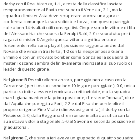
derby con il Real Vicenza, 1-1 , e testa della classifica lasciata
temporaneamente al Pavia che supera il Venezia , 2-1 , ma la
squadra di mister Asta deve recuperare ancora una gara e
conferma comunque la sua solidità e forza , con questo pareggio
sale a ben 14 risultati utili conseguitivi. Cinque sono le vittorie di fila
dell’Alessandria, che supera la Feralpi Salò, 2-0 e sopratutto per i
ragazzi di mister D’Angelo questa vittoria significa entrare
fortemente nella zona playoff, posizione raggiunta anche dal
Novara che vince in trasferta , 1-2 con la neopromossa Giana
Erminio e con un ritrovato bomber come Gonzales la squadra di
mister Toscano sembra definitivamente indirizzata al suo ruolo di
leader di questo girone.
Nel
girone B
l’Ascoli rallenta ancora, pareggia non a caso con la
Carrarese ( per i toscani sono ben 10 le gare pareggiate ), 0-0, unica
partita tra tutte a essere terminata a reti inviolate, ma la squadra
marchigiana mantiene la prima posizione, che viene “minata”, oltre
dall’Aquila che pareggia a Forlì, 2-2 e dal Pisa che perde oltre il
proprio dirigente Pino Vitale ( dimessosi giorni fa ), il derby con la
Pistoiese, 2-0, dalla Reggiana che irrompe in alta classifica con la
sua ottava vittoria stagionale, 5-0 al Savona e seconda posizione in
graduatoria .
Nel
girone C
, che sino a ieri aveva un gruppetto di quattro squadre