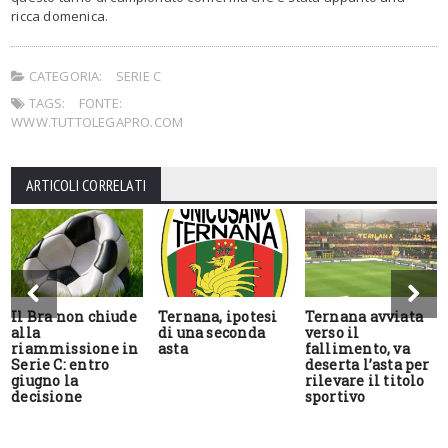
ricca domenica.
CATEGORIA:
SERIE C
TAGS:
FONTE:
WWW.TUTTOLEGAPRO.COM
ARTICOLI CORRELATI
Il Bra non chiude
Ternana, ipotesi
Ternana avviata
alla
di una seconda
verso il
riammissione in
asta
fallimento, va
Serie C: entro
deserta l’asta per
giugno la
rilevare il titolo
decisione
sportivo