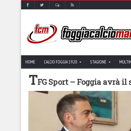
HOME
CALCIO FOGGIA 1920
STAGIONE
MULTI
T
FG Sport – Foggia avrà il