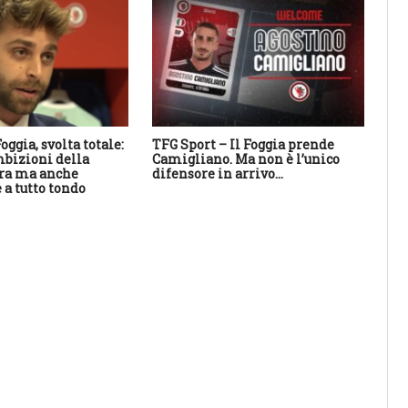
oggia, svolta totale:
TFG Sport – Il Foggia prende
TFG
bizioni della
Camigliano. Ma non è l’unico
ne
ra ma anche
difensore in arrivo…
il 
 a tutto tondo
es