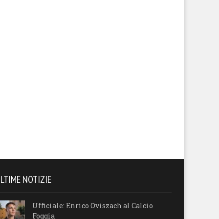
LTIME NOTIZIE
Ufficiale: Enrico Oviszach al Calcio
Foggia