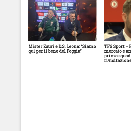
Mister Zauri e D.S, Leone: “Siamo
TFG Sport – F
qui per il bene del Foggia”
mercato e am
prima squad
rivisitazione