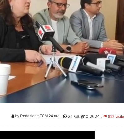
,
21 Giugno 2024
,
by Redazione FCM 24 ore
812 visite