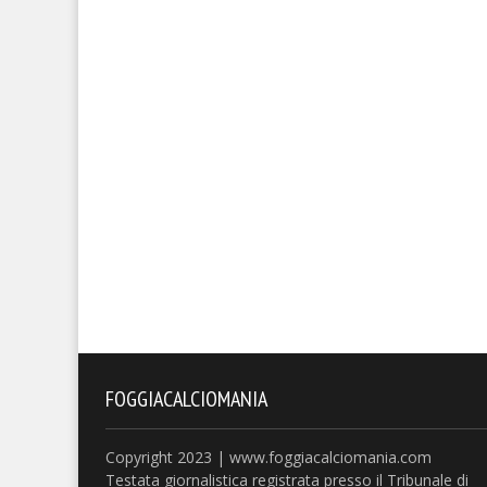
FOGGIACALCIOMANIA
Copyright 2023 | www.foggiacalciomania.com
Testata giornalistica registrata presso il Tribunale di