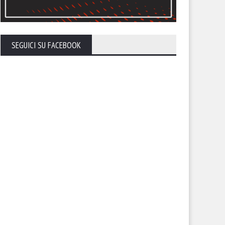
SEGUICI SU FACEBOOK
 Sport – Il mercato entrerà
TFG Sport – Ore decisive per
l vivo nei prossimi giorni ma
allenatore del Foggia: in arri
Foggia procederà con le
contatto tra Canonico, Roma 
igenze
Brambilla