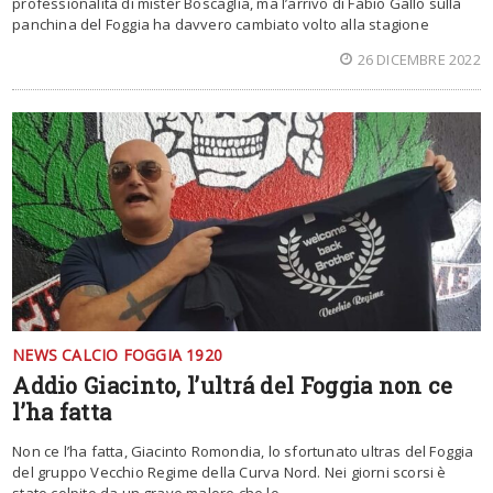
professionalità di mister Boscaglia, ma l’arrivo di Fabio Gallo sulla
panchina del Foggia ha davvero cambiato volto alla stagione
26 DICEMBRE 2022
NEWS CALCIO FOGGIA 1920
Addio Giacinto, l’ultrá del Foggia non ce
l’ha fatta
Non ce l’ha fatta, Giacinto Romondia, lo sfortunato ultras del Foggia
del gruppo Vecchio Regime della Curva Nord. Nei giorni scorsi è
stato colpito da un grave malore che lo