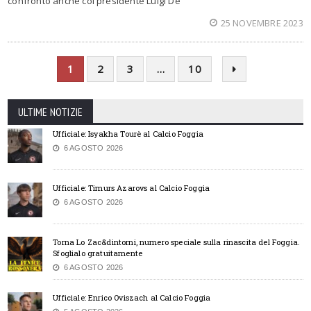
confronto anche col presidente Luigi De
25 NOVEMBRE 2023
1
2
3
…
10
ULTIME NOTIZIE
Ufficiale: Isyakha Tourè al Calcio Foggia
6 AGOSTO 2026
Ufficiale: Timurs Azarovs al Calcio Foggia
6 AGOSTO 2026
Torna Lo Zac&dintorni, numero speciale sulla rinascita del Foggia.
Sfoglialo gratuitamente
6 AGOSTO 2026
Ufficiale: Enrico Oviszach al Calcio Foggia