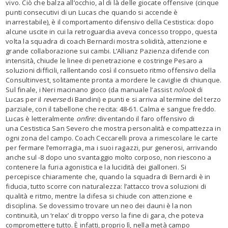
vivo. Ciò che balza all’occhio, al di là delle giocate offensive (cinque
punti consecutivi di un Lucas che quando si accende è
inarrestabile), è il comportamento difensivo della Cestistica: dopo
alcune uscite in cui la retroguardia aveva concesso troppo, questa
volta la squadra di coach Bernardi mostra solidità, attenzione e
grande collaborazione sui cambi. L’Allianz Pazienza difende con
intensità, chiude le linee di penetrazione e costringe Pesaro a
soluzioni difficili, rallentando così il consueto ritmo offensivo della
Consultinvest, solitamente pronta a mordere le caviglie di chiunque.
Sul finale, i Neri macinano gioco (da manuale l’assist
nolook
di
Lucas per il
reverse
di Bandini) e punti e si arriva al termine del terzo
parziale, con il tabellone che recita: 48-61. Calma e sangue freddo.
Lucas è letteralmente
onfire
: diventando il faro offensivo di
una Cestistica San Severo che mostra personalità e compattezza in
ogni zona del campo. Coach Ceccarelli prova a rimescolare le carte
per fermare l’emorragia, ma i suoi ragazzi, pur generosi, arrivando
anche sul -8 dopo uno svantaggio molto corposo, non riescono a
contenere la furia agonistica e la lucidità dei gialloneri. Si
percepisce chiaramente che, quando la squadra di Bernardi è in
fiducia, tutto scorre con naturalezza: l’attacco trova soluzioni di
qualità e ritmo, mentre la difesa si chiude con attenzione e
disciplina. Se dovessimo trovare un neo dei dauni è la non
continuità, un ‘relax’ di troppo verso la fine di gara, che poteva
compromettere tutto. È infatti, proprio lì, nella metà campo