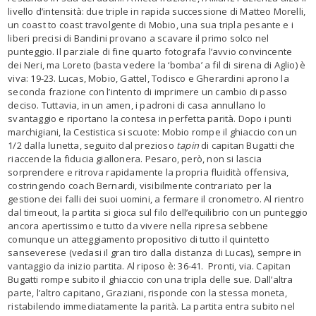
livello d’intensità: due triple in rapida successione di Matteo Morelli,
un coast to coast travolgente di Mobio, una sua tripla pesante e i
liberi precisi di Bandini provano a scavare il primo solco nel
punteggio. Il parziale di fine quarto fotografa l’avvio convincente
dei Neri, ma Loreto (basta vedere la ‘bomba’ a fil di sirena di Aglio) è
viva: 19-23. Lucas, Mobio, Gattel, Todisco e Gherardini aprono la
seconda frazione con l’intento di imprimere un cambio di passo
deciso. Tuttavia, in un amen, i padroni di casa annullano lo
svantaggio e riportano la contesa in perfetta parità. Dopo i punti
marchigiani, la Cestistica si scuote: Mobio rompe il ghiaccio con un
1/2 dalla lunetta, seguito dal prezioso
tapin
di capitan Bugatti che
riaccende la fiducia giallonera. Pesaro, però, non si lascia
sorprendere e ritrova rapidamente la propria fluidità offensiva,
costringendo coach Bernardi, visibilmente contrariato per la
gestione dei falli dei suoi uomini, a fermare il cronometro. Al rientro
dal timeout, la partita si gioca sul filo dell’equilibrio con un punteggio
ancora apertissimo e tutto da vivere nella ripresa sebbene
comunque un atteggiamento propositivo di tutto il quintetto
sanseverese (vedasi il gran tiro dalla distanza di Lucas), sempre in
vantaggio da inizio partita. Al riposo è: 36-41. Pronti, via. Capitan
Bugatti rompe subito il ghiaccio con una tripla delle sue. Dall’altra
parte, l’altro capitano, Graziani, risponde con la stessa moneta,
ristabilendo immediatamente la parità. La partita entra subito nel