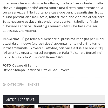
difensiva, che si costruisce la vittoria, quella più importante, quella
che vale doppio perché arriva contro una diretta concorrente nella
corsa salvezza. I Neri portano a casa due punti pesantissimi, frutto
di una prestazione maiuscola, fatta di coesione e spirito di squadra.
Tutti, nessuno escluso, rispondono presente. Il tabellone finale
di Pesaro sancisce il trionfo giallonero: 74-83. Che bella che sei,
Cestistica. Che vittoria.
IN AGENDA –
È già tempo di pensare al prossimo impegno per i Neri,
attesi da un nuovo (e prestigioso) appuntamento nel primo turno
infrasettimanale.
Giovedì 16 ottobre
, con palla a due
alle ore 20:30
,
l’Allianz Pazienza torna sul parquet del Pala “Falcone e Borsellino”
per affrontare la Virtus GVM Roma 1960.
FOTO
: Cesare di Sanno
Ufficio Stampa Cestistica Città di San Severo
CATEGORIA:
BASKET
ARTICOLI CORRELATI