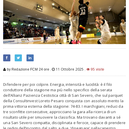
,
11 Ottobre 2025
,
by Redazione FCM 24 ore
95 visite
Difendere per poi colpire. Energia, intensità e lucidità: è il filo
conduttore della stagione ma più nello specifico della serata
dell’Allianz Pazienza Cestistica città di San Severo, che sul parquet
della Consultinvest Loreto Pesaro conquista con assoluto merito la
prima vittoria esterna della stagione: 74-83. I marchigiani, reduci da
tre sconfitte consecutive, approcciano la gara alla ricerca di un
risultato utile per smuovere la classifica. Ma trovano davanti a sé
una San Severo compatta, disciplinata e feroce, capace di prendere
le redini dell’incontro dal salto a due, ‘disegnare’ pallacanestro