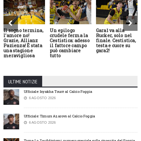
Il sogno termina,
Un epilogo
Gara1 va alla
l’amore no!
crudele ferma la
Rucker, solo nel
Grazie, Allianz
Cestistica: adesso
finale. Cestistica,
Pazienza! È stata
il fattore campo
testa e cuore su
una stagione
può cambiare
gara2!
meravigliosa
tutto
ULTIME NOTIZIE
Ufficiale: Isyakha Tourè al Calcio Foggia
6 AGOSTO 2026
Ufficiale: Timurs Azarovs al Calcio Foggia
6 AGOSTO 2026
Torna Lo Zac&dintorni, numero speciale sulla rinascita del Foggia.