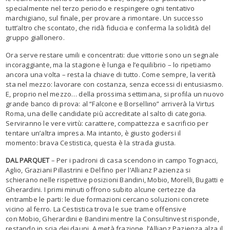
specialmente nel terzo periodo e respingere ogni tentativo
marchigiano, sul finale, per provare a rimontare. Un successo
tutt’altro che scontato, che ridà fiducia e conferma la solidità del
gruppo giallonero.
Ora serve restare umili e concentrati: due vittorie sono un segnale
incoraggiante, ma la stagione è lunga e l’equilibrio – lo ripetiamo
ancora una volta – resta la chiave di tutto. Come sempre, la verità
sta nel mezzo: lavorare con costanza, senza eccessi di entusiasmo.
E, proprio nel mezzo… della prossima settimana, si profila un nuovo
grande banco di prova: al “Falcone e Borsellino” arriverà la Virtus
Roma, una delle candidate più accreditate al salto di categoria.
Serviranno le vere virtù: carattere, compattezza e sacrificio per
tentare un’altra impresa. Ma intanto, è giusto godersi il
momento: brava Cestistica, questa è la strada giusta.
DAL PARQUET
– Per i padroni di casa scendono in campo Tognacci,
Aglio, Graziani Pillastrini e Delfino per l’Allianz Pazienza si
schierano nelle rispettive posizioni Bandini, Mobio, Morelli, Bugatti e
Gherardini. I primi minuti offrono subito alcune certezze da
entrambe le parti: le due formazioni cercano soluzioni concrete
vicino al ferro. La Cestistica trova le sue trame offensive
con Mobio, Gherardini e Bandini mentre la Consultinvest risponde,
restando in scia dei dauni. A metà frazione, l’Allianz Pazienza alza il