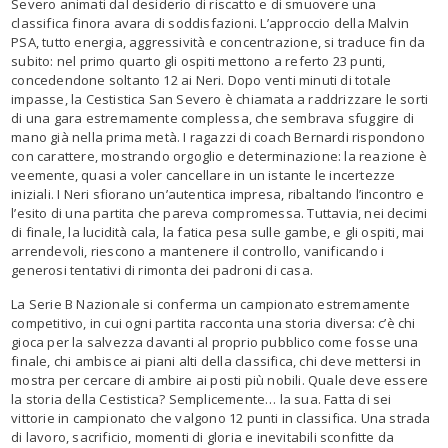
Severo animati dal desiderio di riscatto e di smuovere una
classifica finora avara di soddisfazioni. L’approccio della Malvin
PSA, tutto energia, aggressività e concentrazione, si traduce fin da
subito: nel primo quarto gli ospiti mettono a referto 23 punti,
concedendone soltanto 12 ai Neri. Dopo venti minuti di totale
impasse, la Cestistica San Severo è chiamata a raddrizzare le sorti
di una gara estremamente complessa, che sembrava sfuggire di
mano già nella prima metà. I ragazzi di coach Bernardi rispondono
con carattere, mostrando orgoglio e determinazione: la reazione è
veemente, quasi a voler cancellare in un istante le incertezze
iniziali. I Neri sfiorano un’autentica impresa, ribaltando l’incontro e
l’esito di una partita che pareva compromessa. Tuttavia, nei decimi
di finale, la lucidità cala, la fatica pesa sulle gambe, e gli ospiti, mai
arrendevoli, riescono a mantenere il controllo, vanificando i
generosi tentativi di rimonta dei padroni di casa.
La Serie B Nazionale si conferma un campionato estremamente
competitivo, in cui ogni partita racconta una storia diversa: c’è chi
gioca per la salvezza davanti al proprio pubblico come fosse una
finale, chi ambisce ai piani alti della classifica, chi deve mettersi in
mostra per cercare di ambire ai posti più nobili. Quale deve essere
la storia della Cestistica? Semplicemente… la sua. Fatta di sei
vittorie in campionato che valgono 12 punti in classifica. Una strada
di lavoro, sacrificio, momenti di gloria e inevitabili sconfitte da