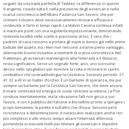
seguito da una tripla perfetta di Taddeo: la differenza, in questo
frangente, risiede tutta lì: nella precisione degli avversari e nella
scarsa concretezza dell’Allianz Pazienza San Severo, che per
colmare il divario deve necessariamente ritrovare efficacia e
continuità, e farlo in tempi rapidi. La Malvin Casoria continua infatti
a macinare punti con una regolarità impressionante, dimostrando
notevole lucidità nelle scelte e precisione al tiro. È vero che i
padroni di casa riescono a portare gli ospiti in bonus già nelle prime
battute del quarto, ma i Neri non riescono a trarne pieno vantaggio,
alternando buone iniziative a momenti di scarsa concretezza. Nel
frattempo, gli avversari mantengono alta l’intensità e il distacco
resta significativo. Serve un segnale forte, anzi, uno scossone
deciso nello spogliatoio per invertire la rotta e ritrovare lo spirito
combattivo che contraddistingue la Cestistica. Secondo periodo: 27-
41. 32 a 43 in un batter d’occhio. È un barlume di speranza, ma pur
sempre un barlume per la Cestistica San Severo, che deve ancora
trovare continuità ed energia se vuole centrare la vittoria. La PSA
conduce meritatamente, ma la situazione falli non gioca a suo
favore, e con il pubblico del Falcone e Borsellino pronto a spingere i
propri beniamini, la partita è tutt’altro che chiusa. Servono però
concretezza e determinazione: è necessario realizzare anche i tiri
più complessi e allo stesso tempo alzare l’intensità difensiva,
portandola ai massimi livelli per limitare gli avversari e impedire