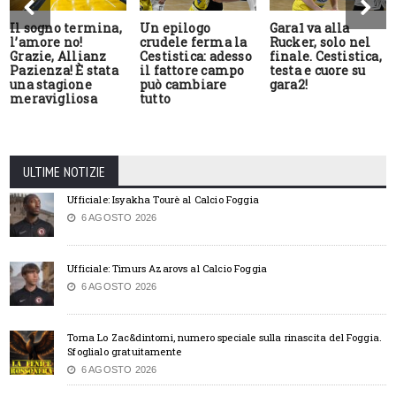
Il sogno termina,
Un epilogo
Gara1 va alla
l’amore no!
crudele ferma la
Rucker, solo nel
Grazie, Allianz
Cestistica: adesso
finale. Cestistica,
Pazienza! È stata
il fattore campo
testa e cuore su
una stagione
può cambiare
gara2!
meravigliosa
tutto
ULTIME NOTIZIE
Ufficiale: Isyakha Tourè al Calcio Foggia
6 AGOSTO 2026
Ufficiale: Timurs Azarovs al Calcio Foggia
6 AGOSTO 2026
Torna Lo Zac&dintorni, numero speciale sulla rinascita del Foggia.
Sfoglialo gratuitamente
6 AGOSTO 2026