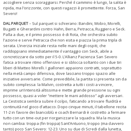
accogliere senza scoraggiarsi. Perché il cammino è lungo, la salita è
ripida, ma l’orizzonte, con questi ragazzi è promettente. Forza, San
Severo!
DAL PARQUET
– Sul parquet si schierano: Bandini, Mobio, Morelli,
Bugatti e Gherardini contro Hahn, Berra, Petracca, Ruggiero e Seck.
Palla a due, e il primo possesso è di Rota, che orchestra subito
l’azione e serve Petracca che non esita e piazza la prima tripla di
serata. L’inerzia iniziale resta nelle mani degli ospiti, che
raddoppiano immediatamente il vantaggio con Seck, abile a
concretizzare da sotto per il 5-0. L’Allianz Pazienza San Severo
fatica a trovare ritmo offensivo e si sblocca soltanto con i due tiri
liberi di Matteo Morelli. I gialloneri appaiono contratti, soprattutto
nella metà campo difensiva, dove lasciano troppo spazio alle
iniziative avversarie. Come prevedibile, la partita si presenta sin da
subito complessa: la Malvin, costretta a tutti i costi a vincere,
imprime un’intensità altissima e mette grande pressione su ogni
possesso, quasi a voler “mettere le mani addosso” agli avversari.
La Cestistica sembra subire il colpo, faticando a trovare fluidità e
continuità nel gioco d’attacco. Dopo cinque minuti, il tabellone recita
11-2 in favore dei biancoblù e coach Bernardi è costretto a fermare
tutto con un time-out per riorganizzare la squadra. Ma la musica
non cambia: troppa (fin troppa) Sant’Antuono, troppo (ma davvero
tanto) poco San Severo: 12-23. Uno su due di Scredi dalla lunetta,