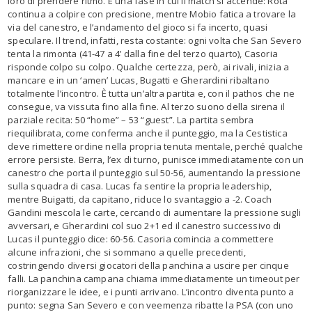
loro di prendere ritmo. È una fase in cui il match si accende: Rota
continua a colpire con precisione, mentre Mobio fatica a trovare la
via del canestro, e l’andamento del gioco si fa incerto, quasi
speculare. Il trend, infatti, resta costante: ogni volta che San Severo
tenta la rimonta (41-47 a 4’ dalla fine del terzo quarto), Casoria
risponde colpo su colpo. Qualche certezza, però, ai rivali, inizia a
mancare e in un ‘amen’ Lucas, Bugatti e Gherardini ribaltano
totalmente l’incontro. È tutta un’altra partita e, con il pathos che ne
consegue, va vissuta fino alla fine. Al terzo suono della sirena il
parziale recita: 50 “home” – 53 “guest”. La partita sembra
riequilibrata, come conferma anche il punteggio, ma la Cestistica
deve rimettere ordine nella propria tenuta mentale, perché qualche
errore persiste. Berra, l’ex di turno, punisce immediatamente con un
canestro che porta il punteggio sul 50-56, aumentando la pressione
sulla squadra di casa. Lucas fa sentire la propria leadership,
mentre Buigatti, da capitano, riduce lo svantaggio a -2. Coach
Gandini mescola le carte, cercando di aumentare la pressione sugli
avversari, e Gherardini col suo 2+1 ed il canestro successivo di
Lucas il punteggio dice: 60-56. Casoria comincia a commettere
alcune infrazioni, che si sommano a quelle precedenti,
costringendo diversi giocatori della panchina a uscire per cinque
falli. La panchina campana chiama immediatamente un timeout per
riorganizzare le idee, e i punti arrivano. L’incontro diventa punto a
punto: segna San Severo e con veemenza ribatte la PSA (con uno