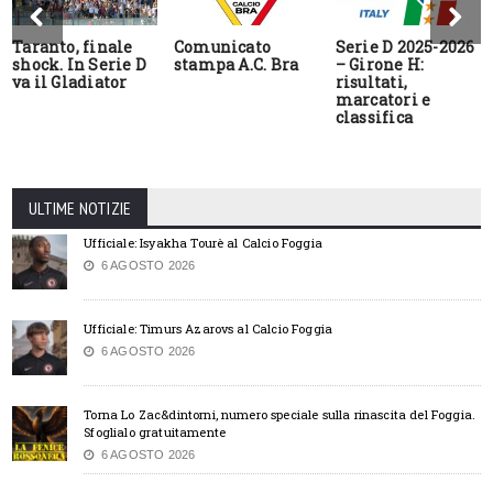
Taranto, finale
Comunicato
Serie D 2025-2026
shock. In Serie D
stampa A.C. Bra
– Girone H:
va il Gladiator
risultati,
marcatori e
classifica
ULTIME NOTIZIE
Ufficiale: Isyakha Tourè al Calcio Foggia
6 AGOSTO 2026
Ufficiale: Timurs Azarovs al Calcio Foggia
6 AGOSTO 2026
Torna Lo Zac&dintorni, numero speciale sulla rinascita del Foggia.
Sfoglialo gratuitamente
6 AGOSTO 2026