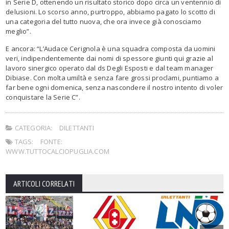
in Serie D, ottenendo un risultato storico dopo circa un ventennio di
delusioni. Lo scorso anno, purtroppo, abbiamo pagato lo scotto di
una categoria del tutto nuova, che ora invece già conosciamo
meglio”.
E ancora: “L’Audace Cerignola è una squadra composta da uomini
veri, indipendentemente dai nomi di spessore giunti qui grazie al
lavoro sinergico operato dal ds Degli Esposti e dal team manager
Dibiase. Con molta umiltà e senza fare grossi proclami, puntiamo a
far bene ogni domenica, senza nascondere il nostro intento di voler
conquistare la Serie C”.
CATEGORIA:
DILETTANTI
TAGS:
FONTE:
WWW.TUTTOCALCIOPUGLIA.COM
ARTICOLI CORRELATI