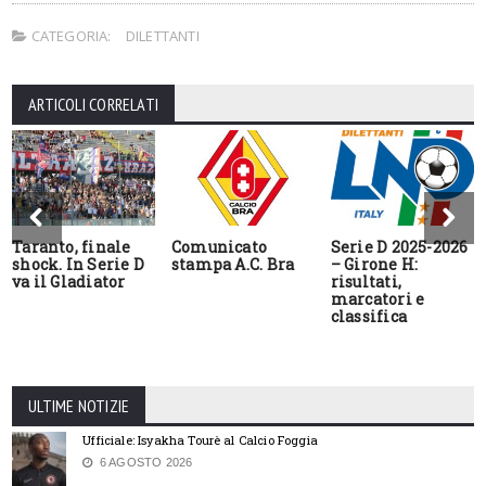
CATEGORIA:
DILETTANTI
ARTICOLI CORRELATI
Taranto, finale
Comunicato
Serie D 2025-2026
shock. In Serie D
stampa A.C. Bra
– Girone H:
va il Gladiator
risultati,
marcatori e
classifica
ULTIME NOTIZIE
Ufficiale: Isyakha Tourè al Calcio Foggia
6 AGOSTO 2026