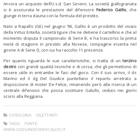
Ancora un acquisto dell’U.s.d. San Severo. La società giallogranata
si è assicurata le prestazioni del difensore
Federico Gallio
, che
giunge in terra dauna con la formula del prestito.
Nato a Rapallo (GE) nel giugno ’96, Gallio è un prodotto del vivaio
della Virtus Entella, società ligure che ne detiene il cartellino e che al
momento disputa il campionato di Serie B, e ha trascorso la prima
metà di stagione in prestito alla Novese, compagine inserita nel
girone A di Serie D, con cui ha raccolto 11 presenze.
Per quanto riguarda le sue caratteristiche, si tratta di un
terzino
destro
con grandi qualità tecniche e di corsa, che gli permettono di
essere utile in entrambe le fasi del gioco. Con il suo arrivo, il ds
Marino ed il dg Del Giudice puntellano il reparto arretrato a
disposizione di mister De Felice, rimanendo però alla ricerca di un
centrale difensivo che possa sostituire Galullo, ceduto nei giorni
scorsi alla Reggiana.
CATEGORIA:
DILETTANTI
TAGS:
FONTE:
WWW.USDSANSEVEROCALCIO.IT