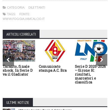
CATEGORIA:
DILETTANTI
TAGS:
FONTE:
WWW.FOGGIA.IAMCALCIO.IT
ARTICOLI CORRELATI
Taranto, finale
Comunicato
Serie D 2025-2026
shock. In Serie D
stampa A.C. Bra
– Girone H:
va il Gladiator
risultati,
marcatori e
classifica
ULTIME NOTIZIE