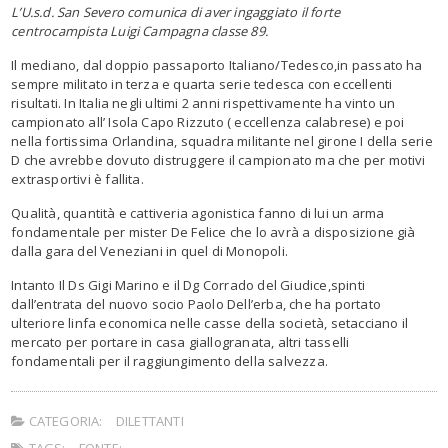
L’U.s.d. San Severo comunica di aver ingaggiato il forte
centrocampista Luigi Campagna classe 89.
Il mediano, dal doppio passaporto Italiano/Tedesco,in passato ha
sempre militato in terza e quarta serie tedesca con eccellenti
risultati. In Italia negli ultimi 2 anni rispettivamente ha vinto un
campionato all’ Isola Capo Rizzuto ( eccellenza calabrese) e poi
nella fortissima Orlandina, squadra militante nel girone I della serie
D che avrebbe dovuto distruggere il campionato ma che per motivi
extrasportivi è fallita.
Qualità, quantità e cattiveria agonistica fanno di lui un arma
fondamentale per mister De Felice che lo avrà a disposizione già
dalla gara del Veneziani in quel di Monopoli.
Intanto Il Ds Gigi Marino e il Dg Corrado del Giudice,spinti
dall’entrata del nuovo socio Paolo Dell’erba, che ha portato
ulteriore linfa economica nelle casse della società, setacciano il
mercato per portare in casa giallogranata, altri tasselli
fondamentali per il raggiungimento della salvezza.
CATEGORIA:
DILETTANTI