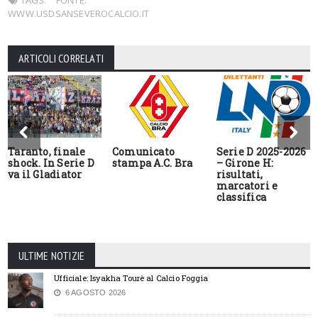
TAGS:
FONTE:
WWW.USDSANSEVEROCALCIO.IT
ARTICOLI CORRELATI
Taranto, finale
Comunicato
Serie D 2025-2026
shock. In Serie D
stampa A.C. Bra
– Girone H:
va il Gladiator
risultati,
marcatori e
classifica
ULTIME NOTIZIE
Ufficiale: Isyakha Tourè al Calcio Foggia
6 AGOSTO 2026