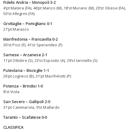
Fidelis Andria – Monopoli 3-2
4’pt Matera (FA), 46’pt Manzo (M), 18’st Murano (M), 20’st Olcese (FA),
50’st Allegrini (FA)
Grottaglie – Pomigliano 0-1
27’pt Marasco
Manfredonia – Francavilla 0-2
30’st Picci (F), 41’st Sperandeo (F)
Sarnese – Arzanese 2-1
11’pt Ottobre (S), 23’st Esposito (A), 29’st Ianniello (S)
Puteolana – Bisceglie 1-1
26’pt Logrieco (B), 31’pt Manfrelotti (P)
Potenza – Brindisi 1-0
8’st Viola
San Severo – Gallipoli 2-0
31’pt Cammarota, 9’st Mallardo
Taranto – Scafatese 0-0
CLASSIFICA