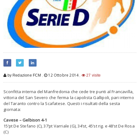
,
12 Ottobre 2014
,
by Redazione FCM
27 visite
Sconfitta interna del Manfredonia che cede tre punti al Francavilla,
vittoria del San Severo che ferma la capolista Gallipoli, pari interno
del Taranto contro la Scafatese. Questi i risultati della sesta
giornata:
Cavese – Gelbison 4-1
15’pt De Stefano (C), 37’pt Varriale (G), 34’st, 45’st rig. e 48’st De Rosa
(C)