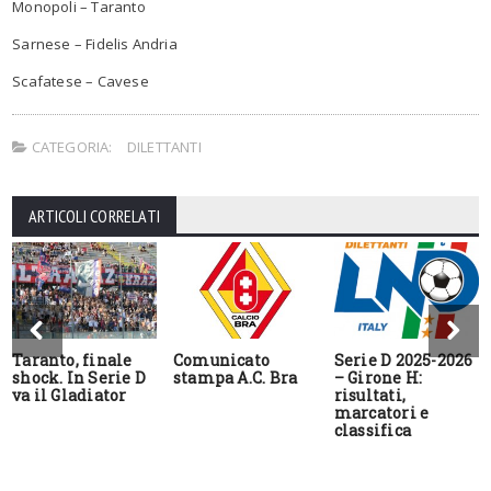
Monopoli – Taranto
Sarnese – Fidelis Andria
Scafatese – Cavese
CATEGORIA:
DILETTANTI
ARTICOLI CORRELATI
Taranto, finale
Comunicato
Serie D 2025-2026
shock. In Serie D
stampa A.C. Bra
– Girone H:
va il Gladiator
risultati,
marcatori e
classifica