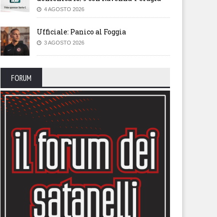
4 AGOSTO 2026
Ufficiale: Panico al Foggia
3 AGOSTO 2026
FORUM
raclea, Montanaro:
Heraclea, Montanaro: “I ragaz
mmarico per il gol subito,
hanno provato a vincere, ora
 testa al Francavilla”
dobbiamo ripartire”