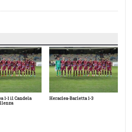
a 1-1 il Candela
Heraclea-Barletta 1-3
He
ellenza
“Ra
ora