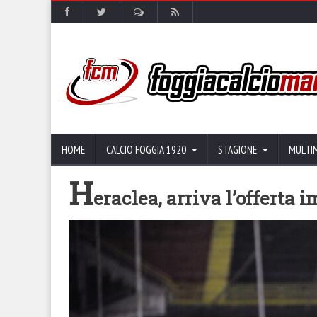
HOME
CALCIO FOGGIA 1920
STAGIONE
MULTI
H
eraclea, arriva l’offerta 