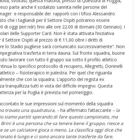
ativa, svoltasi, questa mattina, presso la Questura di Foggia,
preso parte anche il sodalizio sannita nelle persone del
nager e responsabile dei rapporti con i tifosi Alessandro
to che i tagliandi per il Settore Ospiti potranno essere
 di oggi (ieri ndr) fino alle ore 22.00 di domani (30 Gennaio). I
olari delle Supporter Card. Non è stata attivata l’iniziativa
l Settore Ospiti al prezzo di € 11,00 oltre i diritti di
gere lo Stadio pugliese sarà comunicato successivamente”. Non
impegnativa trasferta in terra dauna. Sul fronte squadra, buone
uto lavorare con tutto il gruppo sia sotto il profilo atletico
inua lo specifico protocollo di recupero, Allegretti, Doninelli
tletico – fisioterapico in palestra. Per quel che riguarda
almente che con la squadra. L’apporto del regista ex
tranquillizza tutti in vista del difficile impegno. Questa
partenza per la Puglia è prevista nel pomeriggio.
accontato le sue impressioni sul momento della squadra
o trovato una quadratura, –
ha affermato l’attaccante
– la
nizio siamo partiti sperando di fare questo campionato, ma
. Brini è una persona che sa tenere bene il gruppo, riesce a
 se un calciatore gioca o meno. La classifica oggi dice che
onato è lungo e ci sono ancora tante trasferte da fare.