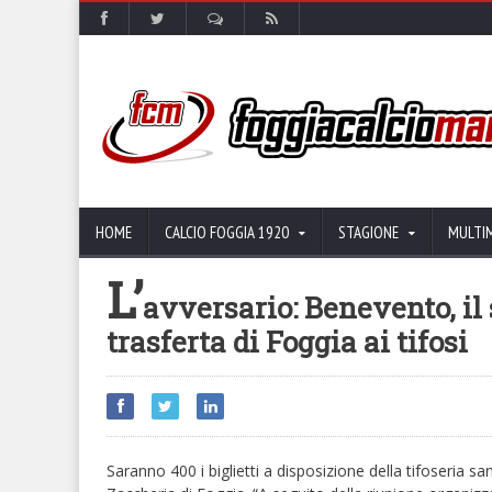
HOME
CALCIO FOGGIA 1920
STAGIONE
MULTI
L’
avversario: Benevento, il 
trasferta di Foggia ai tifosi
Saranno 400 i biglietti a disposizione della tifoseria s