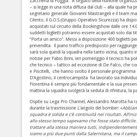
Zaccheria di Foggia. “A seguito della riunione organizz
– si legge in una nota diffusa dal club – alla quale ha 
segretario generale Giovanni Mastrangeli e il team ma
Cilento, il G.O.S.(Gruppo Operativo Sicurezza) ha dispos
acquistati sul circuito della Bookingshow dalle ore 14.00
suddetti biglietti potranno essere acquistati solo dai tit
“Porta un amico”. Messi a disposizione 400 biglietti per i
prevendita. Il piano traffico predisposto per raggiun
sarà sola quindi la squadra nella tanto vicina, quanto 
notizie per Fabio Brini, ieri pomeriggio il tecnico ha pot
che tecnico – tattico ad eccezione di De Falco, che cont
e Piscitelli, che hanno svolto il personale programma a
D’Agostino, il centrocampista ha lavorato sia individu
Fiorentina è sempre più fondamentale e la sua presenza 
mattina la squadra svolgerà la seduta di rifinitura, la 
Ospite su Lega Pro Channel, Alessandro Marotta ha r
durante la trasmissione L’angolo del bomber: «
Abbiam
squadra è solida e c’è continuità nei risultati. All’i
allo stesso tempo sapevamo che fosse stato difficile
trattare alla stessa maniera tutti, indipendentemente
siamo a più due punti dalla Salernitana, ma il campi