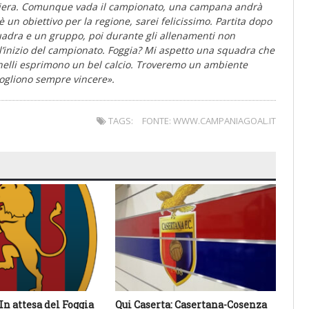
aniera. Comunque vada il campionato, una campana andrà
 un obiettivo per la regione, sarei felicissimo. Partita dopo
uadra e un gruppo, poi durante gli allenamenti non
ll’inizio del campionato. Foggia? Mi aspetto una squadra che
tanelli esprimono un bel calcio. Troveremo un ambiente
vogliono sempre vincere».
TAGS:
FONTE: WWW.CAMPANIAGOAL.IT
In attesa del Foggia
Qui Caserta: Casertana-Cosenza
Qui