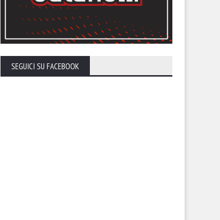
avitto ai saluti
Banchieri: la panchina passa 
Gatto
SEGUICI SU FACEBOOK