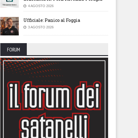
4 AGOSTO 2026
Ufficiale: Panico al Foggia
3 AGOSTO 2026
FORUM
 Giugliano: salta la panchina,
Qui Messina: esonerato