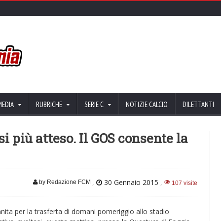
MEDIA
RUBRICHE
SERIE C
NOTIZIE CALCIO
DILETTANTI
si più atteso. Il GOS consente la
,
30 Gennaio 2015
,
by Redazione FCM
107 visite
annita per la trasferta di domani pomeriggio allo stadio