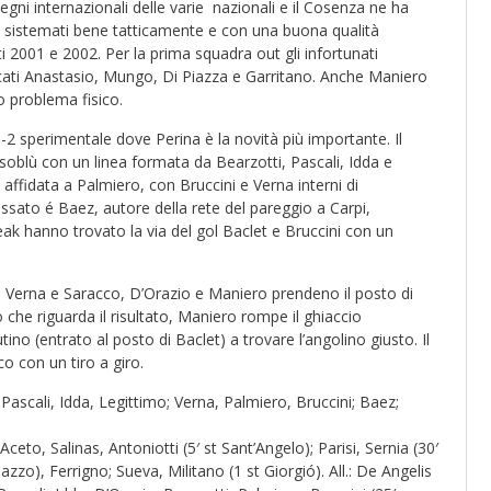
gni internazionali delle varie nazionali e il Cosenza ne ha
rsi sistemati bene tatticamente e con una buona qualità
i 2001 e 2002. Per la prima squadra out gli infortunati
iaccati Anastasio, Mungo, Di Piazza e Garritano. Anche Maniero
o problema fisico.
-2 sperimentale dove Perina è la novità più importante. Il
ssoblù con un linea formata da Bearzotti, Pascali, Idda e
affidata a Palmiero, con Bruccini e Verna interni di
ssato é Baez, autore della rete del pareggio a Carpi,
reak hanno trovato la via del gol Baclet e Bruccini con un
i Verna e Saracco, D’Orazio e Maniero prendeno il posto di
 che riguarda il risultato, Maniero rompe il ghiaccio
utino (entrato al posto di Baclet) a trovare l’angolino giusto. Il
o con un tiro a giro.
 Pascali, Idda, Legittimo; Verna, Palmiero, Bruccini; Baez;
 Aceto, Salinas, Antoniotti (5′ st Sant’Angelo); Parisi, Sernia (30′
iazzo), Ferrigno; Sueva, Militano (1 st Giorgió). All.: De Angelis