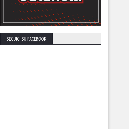
SEGUICI SU FACEBOOK
 Giugliano: salta la panchina,
Qui Messina: esonerato
avitto ai saluti
Banchieri: la panchina passa 
Gatto