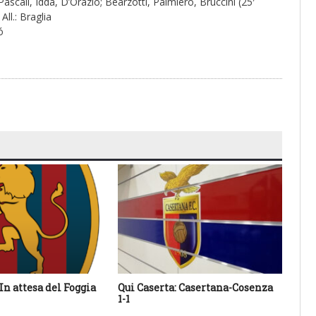
Pascali, Idda, D’Orazio; Bearzotti, Palmiero, Bruccini (25′
All.: Braglia
ó
In attesa del Foggia
Qui Caserta: Casertana-Cosenza
Qui
1-1
Col