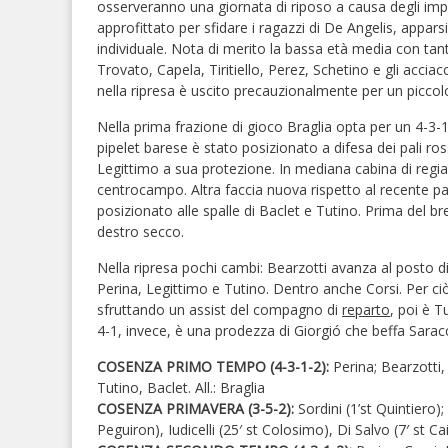
osserveranno una giornata di riposo a causa degli impe
approfittato per sfidare i ragazzi di De Angelis, appa
individuale. Nota di merito la bassa età media con tant
Trovato, Capela, Tiritiello, Perez, Schetino e gli acc
nella ripresa è uscito precauzionalmente per un piccol
Nella prima frazione di gioco Braglia opta per un 4-3-1
pipelet barese è stato posizionato a difesa dei pali ro
Legittimo a sua protezione. In mediana cabina di regia 
centrocampo. Altra faccia nuova rispetto al recente pa
posizionato alle spalle di Baclet e Tutino. Prima del b
destro secco.
Nella ripresa pochi cambi: Bearzotti avanza al posto d
Perina, Legittimo e Tutino. Dentro anche Corsi. Per ciò
sfruttando un assist del compagno di
reparto
, poi è T
4-1, invece, è una prodezza di Giorgió che beffa Saracc
COSENZA PRIMO TEMPO (4-3-1-2):
Perina; Bearzotti,
Tutino, Baclet. All.: Braglia
COSENZA PRIMAVERA (3-5-2):
Sordini (1’st Quintiero);
Peguiron), Iudicelli (25′ st Colosimo), Di Salvo (7′ st Ca