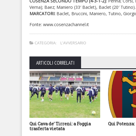
COSENZA SECONDO TEMPO (4-3-1-2):
Perina; Corsi, 
Verna); Baez; Maniero (33′ Baclet), Baclet (20′ Tutino). 
MARCATORI:
Baclet, Bruccini, Maniero, Tutino, Giorgi
Fonte: www.cosenzachannel.it
CATEGORIA:
L'AVVERSARIO
ARTICOLI CORRELATI
Qui Cava de’ Tirreni: a Foggia
Qui Potenza: 
trasferta vietata