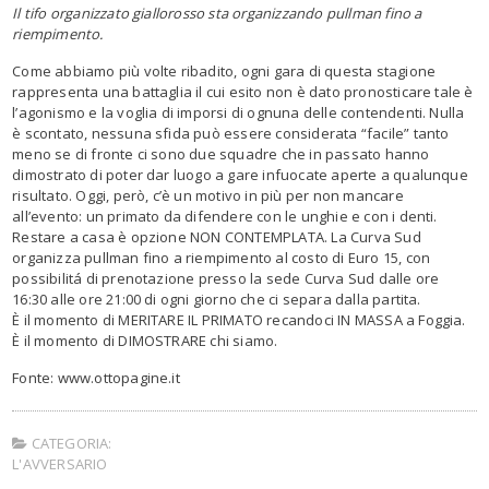
Il tifo organizzato giallorosso sta organizzando pullman fino a
riempimento.
Come abbiamo più volte ribadito, ogni gara di questa stagione
rappresenta una battaglia il cui esito non è dato pronosticare tale è
l’agonismo e la voglia di imporsi di ognuna delle contendenti. Nulla
è scontato, nessuna sfida può essere considerata “facile” tanto
meno se di fronte ci sono due squadre che in passato hanno
dimostrato di poter dar luogo a gare infuocate aperte a qualunque
risultato. Oggi, però, c’è un motivo in più per non mancare
all’evento: un primato da difendere con le unghie e con i denti.
Restare a casa è opzione NON CONTEMPLATA. La Curva Sud
organizza pullman fino a riempimento al costo di Euro 15, con
possibilitá di prenotazione presso la sede Curva Sud dalle ore
16:30 alle ore 21:00 di ogni giorno che ci separa dalla partita.
È il momento di MERITARE IL PRIMATO recandoci IN MASSA a Foggia.
È il momento di DIMOSTRARE chi siamo.
Fonte: www.ottopagine.it
CATEGORIA:
L'AVVERSARIO