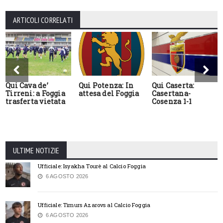
ARTICOLI CORRELATI
Qui Cava de’
Qui Potenza: In
Qui Caserta:
Tirreni: a Foggia
attesa del Foggia
Casertana-
trasferta vietata
Cosenza 1-1
ULTIME NOTIZIE
Ufficiale: Isyakha Tourè al Calcio Foggia
6 AGOSTO 2026
Ufficiale: Timurs Azarovs al Calcio Foggia
6 AGOSTO 2026