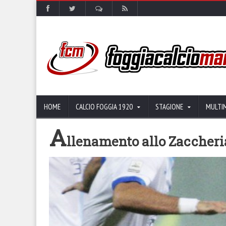
HOME
CALCIO FOGGIA 1920
STAGIONE
MULTI
A
llenamento allo Zaccheria