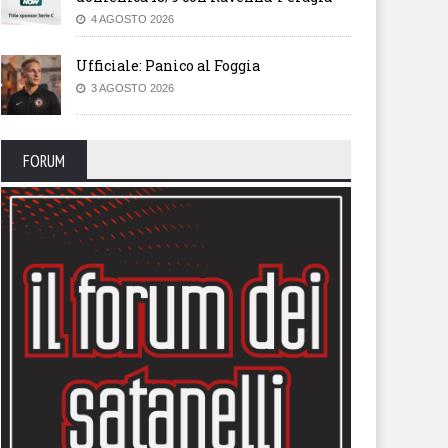
4 AGOSTO 2026
Ufficiale: Panico al Foggia
3 AGOSTO 2026
FORUM
endario, sfida con la
Il calendario del Foggia stagi
lernitana in uno Zaccheria
2026-27
erto. A rischio anche il derby
 il Cerignola