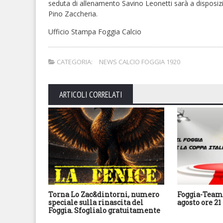
seduta di allenamento Savino Leonetti sarà a disposiz
Pino Zaccheria.
Ufficio Stampa Foggia Calcio
CATEGORIA:
NEWS CALCIO FOGGIA 1920
ARTICOLI CORRELATI
Torna Lo Zac&dintorni, numero
Foggia-Team 
speciale sulla rinascita del
agosto ore 21
Foggia. Sfoglialo gratuitamente