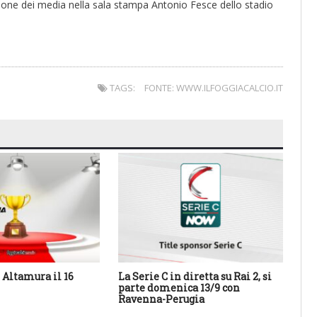
ione dei media nella sala stampa Antonio Fesce dello stadio
TAGS:
FONTE: WWW.ILFOGGIACALCIO.IT
Altamura il 16
La Serie C in diretta su Rai 2, si
Cal
parte domenica 13/9 con
Sa
Ravenna-Perugia
des
con