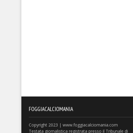
FOGGIACALCIOMANIA
Copyright 2023 | www.foggiacalciomania.com
Testata giornalistica registrata presso il Tribunale di