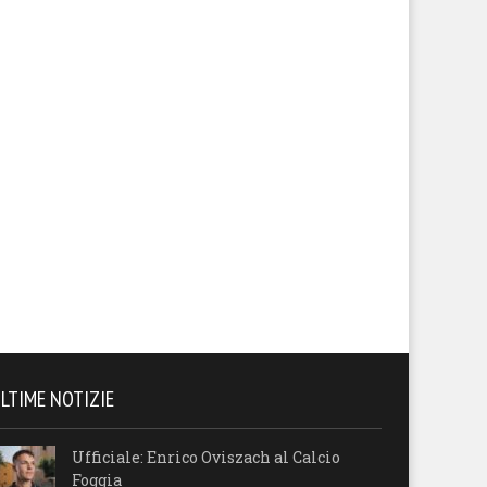
LTIME NOTIZIE
Ufficiale: Enrico Oviszach al Calcio
Foggia