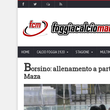
HOME
CALCIO FOGGIA 1920
STAGIONE
MULTI
B
orsino: allenamento a part
Maza