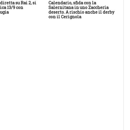
diretta su Rai 2, si
Calendario, sfida con la
Il 
ca 13/9 con
Salernitana in uno Zaccheria
20
ugia
deserto. A rischio anche il derby
con il Cerignola