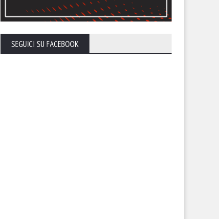
calendario del Foggia stagione
Ecco la composizione dei tre
26-27
gironi
SEGUICI SU FACEBOOK