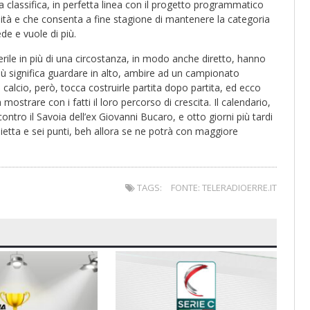
 classifica, in perfetta linea con il progetto programmatico
llità e che consenta a fine stagione di mantenere la categoria
e e vuole di più.
rile in più di una circostanza, in modo anche diretto, hanno
più significa guardare in alto, ambire ad un campionato
 calcio, però, tocca costruirle partita dopo partita, ed ecco
strare con i fatti il loro percorso di crescita. Il calendario,
ntro il Savoia dell’ex Giovanni Bucaro, e otto giorni più tardi
ietta e sei punti, beh allora se ne potrà con maggiore
TAGS:
FONTE: TELERADIOERRE.IT