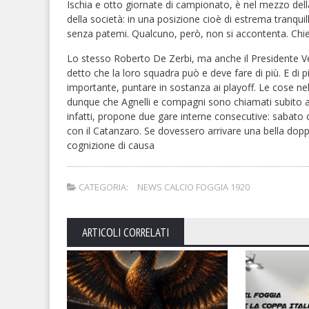
Ischia e otto giornate di campionato, è nel mezzo della
della società: in una posizione cioè di estrema tranqui
senza patemi. Qualcuno, però, non si accontenta. Chied
Lo stesso Roberto De Zerbi, ma anche il Presidente Ve
detto che la loro squadra può e deve fare di più. E di 
importante, puntare in sostanza ai playoff. Le cose nel
dunque che Agnelli e compagni sono chiamati subito a mo
infatti, propone due gare interne consecutive: sabato co
con il Catanzaro. Se dovessero arrivare una bella dopp
cognizione di causa
CATEGORIA:
NEWS CALCIO FOGGIA 1920
ARTICOLI CORRELATI