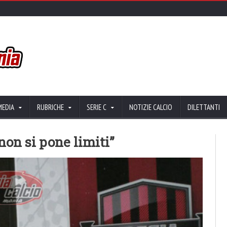
MEDIA
RUBRICHE
SERIE C
NOTIZIE CALCIO
DILETTANTI
 non si pone limiti”