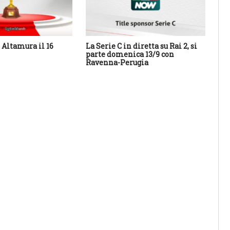
Altamura il 16
La Serie C in diretta su Rai 2, si
Cal
parte domenica 13/9 con
Sa
Ravenna-Perugia
des
con