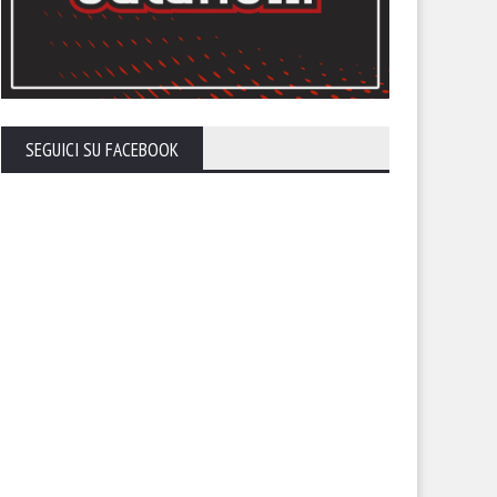
endario, sfida con la
Il calendario del Foggia stagi
lernitana in uno Zaccheria
2026-27
erto. A rischio anche il derby
SEGUICI SU FACEBOOK
 il Cerignola