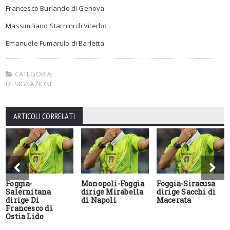
Francesco Burlando di Genova
Massimiliano Starnini di Viterbo
Emanuele Fumarulo di Barletta
CATEGORIA:
DESIGNAZIONI
ARTICOLI CORRELATI
Foggia-
Monopoli-Foggia
Foggia-Siracusa
Salernitana
dirige Mirabella
dirige Sacchi di
dirige Di
di Napoli
Macerata
Francesco di
Ostia Lido