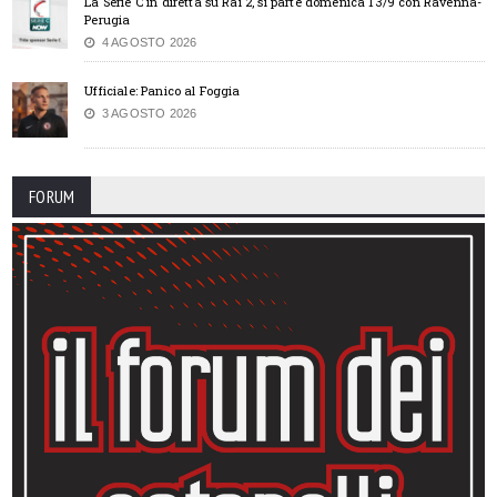
La Serie C in diretta su Rai 2, si parte domenica 13/9 con Ravenna-
Perugia
4 AGOSTO 2026
Ufficiale: Panico al Foggia
3 AGOSTO 2026
FORUM