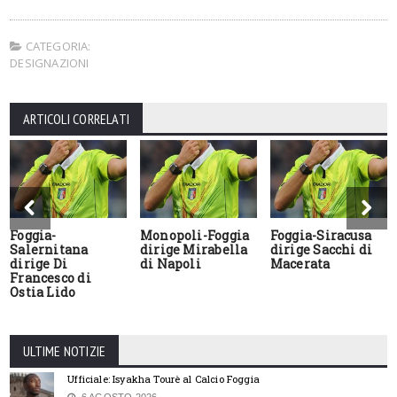
CATEGORIA:
DESIGNAZIONI
ARTICOLI CORRELATI
Foggia-
Monopoli-Foggia
Foggia-Siracusa
Salernitana
dirige Mirabella
dirige Sacchi di
dirige Di
di Napoli
Macerata
Francesco di
Ostia Lido
ULTIME NOTIZIE
Ufficiale: Isyakha Tourè al Calcio Foggia
6 AGOSTO 2026