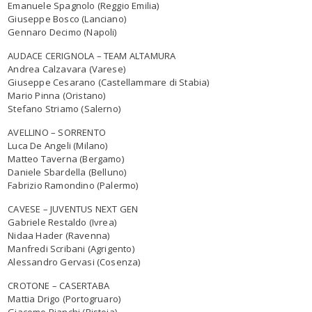
Emanuele Spagnolo (Reggio Emilia)
Giuseppe Bosco (Lanciano)
Gennaro Decimo (Napoli)
AUDACE CERIGNOLA – TEAM ALTAMURA
Andrea Calzavara (Varese)
Giuseppe Cesarano (Castellammare di Stabia)
Mario Pinna (Oristano)
Stefano Striamo (Salerno)
AVELLINO – SORRENTO
Luca De Angeli (Milano)
Matteo Taverna (Bergamo)
Daniele Sbardella (Belluno)
Fabrizio Ramondino (Palermo)
CAVESE – JUVENTUS NEXT GEN
Gabriele Restaldo (Ivrea)
Nidaa Hader (Ravenna)
Manfredi Scribani (Agrigento)
Alessandro Gervasi (Cosenza)
CROTONE – CASERTABA
Mattia Drigo (Portogruaro)
Giacomo Bianchi (Pistoia)