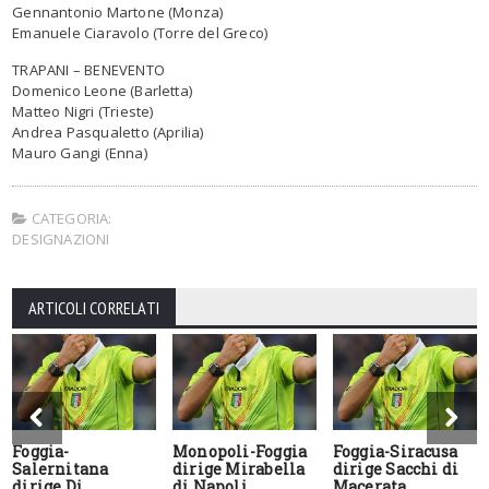
Gennantonio Martone (Monza)
Emanuele Ciaravolo (Torre del Greco)
TRAPANI – BENEVENTO
Domenico Leone (Barletta)
Matteo Nigri (Trieste)
Andrea Pasqualetto (Aprilia)
Mauro Gangi (Enna)
CATEGORIA:
DESIGNAZIONI
ARTICOLI CORRELATI
Foggia-
Monopoli-Foggia
Foggia-Siracusa
Salernitana
dirige Mirabella
dirige Sacchi di
dirige Di
di Napoli
Macerata