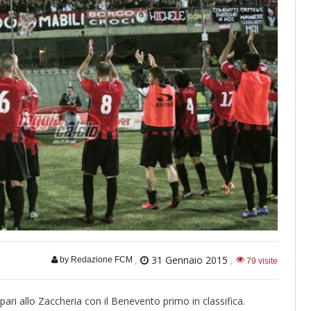
,
31 Gennaio 2015
,
by Redazione FCM
79 visite
 pari allo Zaccheria con il Benevento primo in classifica.