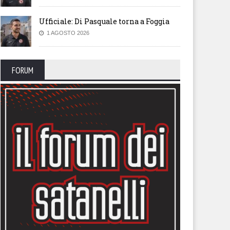
Ufficiale: Di Pasquale torna a Foggia
1 AGOSTO 2026
FORUM
endario, sfida con la
Il calendario del Foggia stagi
lernitana in uno Zaccheria
2026-27
erto. A rischio anche il derby
 il Cerignola