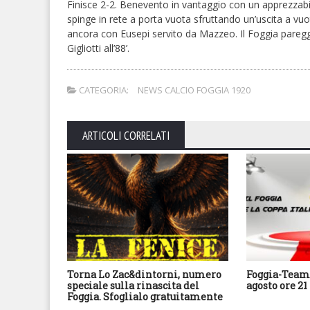
Finisce 2-2. Benevento in vantaggio con un apprezzabile
spinge in rete a porta vuota sfruttando un’uscita a vuot
ancora con Eusepi servito da Mazzeo. Il Foggia pareggi
Gigliotti all’88’.
CATEGORIA:
NEWS CALCIO FOGGIA 1920
ARTICOLI CORRELATI
Torna Lo Zac&dintorni, numero
Foggia-Team 
speciale sulla rinascita del
agosto ore 21
Foggia. Sfoglialo gratuitamente