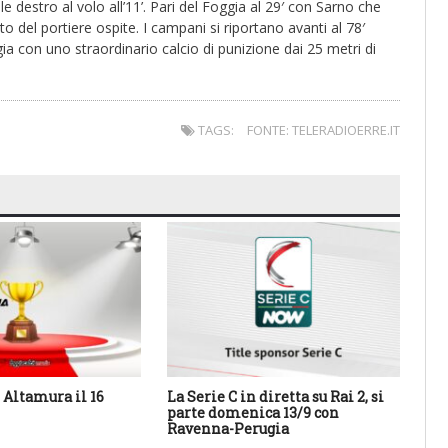
 destro al volo all’11’. Pari del Foggia al 29′ con Sarno che
o del portiere ospite. I campani si riportano avanti al 78′
a con uno straordinario calcio di punizione dai 25 metri di
TAGS:
FONTE: TELERADIOERRE.IT
Altamura il 16
La Serie C in diretta su Rai 2, si
Cal
parte domenica 13/9 con
Sa
Ravenna-Perugia
des
con