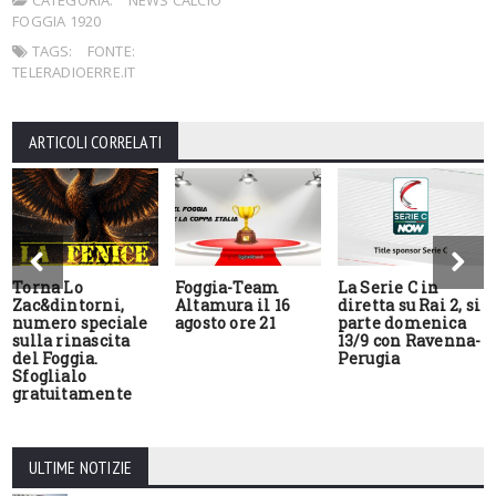
FOGGIA 1920
TAGS:
FONTE:
TELERADIOERRE.IT
ARTICOLI CORRELATI
Torna Lo
Foggia-Team
La Serie C in
Zac&dintorni,
Altamura il 16
diretta su Rai 2, si
numero speciale
agosto ore 21
parte domenica
sulla rinascita
13/9 con Ravenna-
del Foggia.
Perugia
Sfoglialo
gratuitamente
ULTIME NOTIZIE