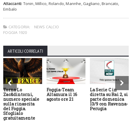
Attaccanti
: Tonin, Millico, Rolando, Mannhe, Gagliano, Brancato,
Embalo
CATEGORIA:
NEWS CALCIO
FOGGIA 1920
ARTICOLI CORRELATI
Torna Lo
Foggia-Team
La Serie C in
Zac&dintorni,
Altamura il 16
diretta su Rai 2, si
numero speciale
agosto ore 21
parte domenica
sulla rinascita
13/9 con Ravenna-
del Foggia.
Perugia
Sfoglialo
gratuitamente