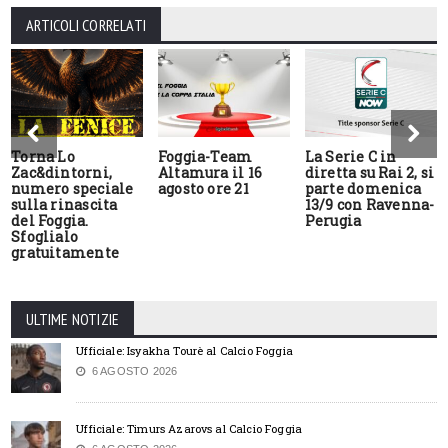
ARTICOLI CORRELATI
Torna Lo
Foggia-Team
La Serie C in
Zac&dintorni,
Altamura il 16
diretta su Rai 2, si
numero speciale
agosto ore 21
parte domenica
sulla rinascita
13/9 con Ravenna-
del Foggia.
Perugia
Sfoglialo
gratuitamente
ULTIME NOTIZIE
Ufficiale: Isyakha Tourè al Calcio Foggia
6 AGOSTO 2026
Ufficiale: Timurs Azarovs al Calcio Foggia