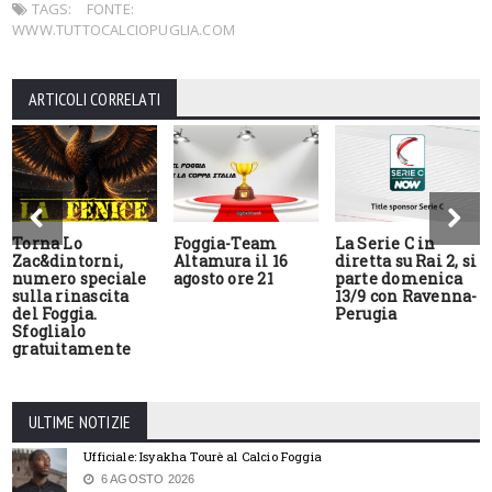
TAGS:
FONTE:
WWW.TUTTOCALCIOPUGLIA.COM
ARTICOLI CORRELATI
Torna Lo
Foggia-Team
La Serie C in
Zac&dintorni,
Altamura il 16
diretta su Rai 2, si
numero speciale
agosto ore 21
parte domenica
sulla rinascita
13/9 con Ravenna-
del Foggia.
Perugia
Sfoglialo
gratuitamente
ULTIME NOTIZIE
Ufficiale: Isyakha Tourè al Calcio Foggia
6 AGOSTO 2026