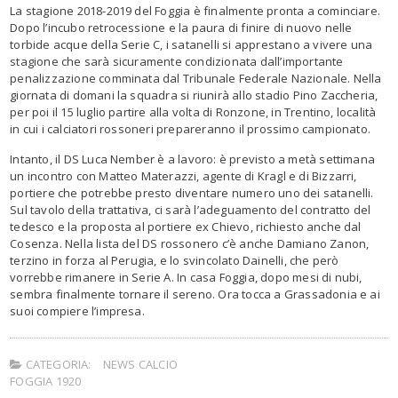
La stagione 2018-2019 del Foggia è finalmente pronta a cominciare.
Dopo l’incubo retrocessione e la paura di finire di nuovo nelle
torbide acque della Serie C, i satanelli si apprestano a vivere una
stagione che sarà sicuramente condizionata dall’importante
penalizzazione comminata dal Tribunale Federale Nazionale. Nella
giornata di domani la squadra si riunirà allo stadio Pino Zaccheria,
per poi il 15 luglio partire alla volta di Ronzone, in Trentino, località
in cui i calciatori rossoneri prepareranno il prossimo campionato.
Intanto, il DS Luca Nember è a lavoro: è previsto a metà settimana
un incontro con Matteo Materazzi, agente di Kragl e di Bizzarri,
portiere che potrebbe presto diventare numero uno dei satanelli.
Sul tavolo della trattativa, ci sarà l’adeguamento del contratto del
tedesco e la proposta al portiere ex Chievo, richiesto anche dal
Cosenza. Nella lista del DS rossonero c’è anche Damiano Zanon,
terzino in forza al Perugia, e lo svincolato Dainelli, che però
vorrebbe rimanere in Serie A. In casa Foggia, dopo mesi di nubi,
sembra finalmente tornare il sereno. Ora tocca a Grassadonia e ai
suoi compiere l’impresa.
CATEGORIA:
NEWS CALCIO
FOGGIA 1920