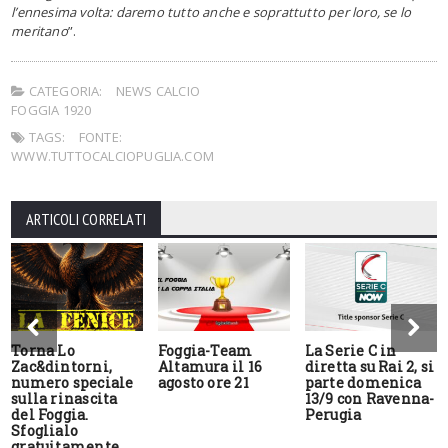
l’ennesima volta: daremo tutto anche e soprattutto per loro, se lo
meritano
”.
CATEGORIA:
NEWS CALCIO
FOGGIA 1920
TAGS:
FONTE:
WWW.TUTTOCALCIOPUGLIA.COM
ARTICOLI CORRELATI
Torna Lo
Foggia-Team
La Serie C in
Zac&dintorni,
Altamura il 16
diretta su Rai 2, si
numero speciale
agosto ore 21
parte domenica
sulla rinascita
13/9 con Ravenna-
del Foggia.
Perugia
Sfoglialo
gratuitamente