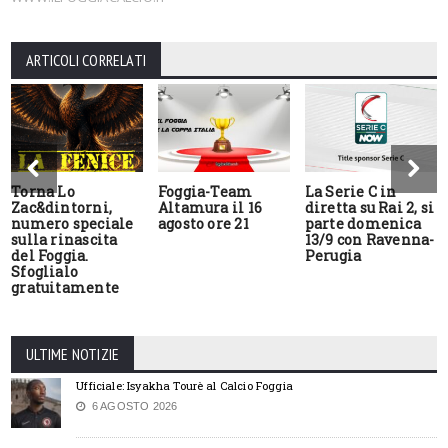
ARTICOLI CORRELATI
Torna Lo
Foggia-Team
La Serie C in
Zac&dintorni,
Altamura il 16
diretta su Rai 2, si
numero speciale
agosto ore 21
parte domenica
sulla rinascita
13/9 con Ravenna-
del Foggia.
Perugia
Sfoglialo
gratuitamente
ULTIME NOTIZIE
Ufficiale: Isyakha Tourè al Calcio Foggia
6 AGOSTO 2026