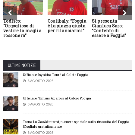
Todisco:
Coulibaly: “Foggia
Si presenta
“Orgoglioso di
è la piazza giusta
Gianluca Saro:
vestire la maglia
per rilanciarmi”
“Contento di
rossonera”
essere a Foggia”
ULTIME NOTIZIE
Ufficiale: Isyakha Tourè al Calcio Foggia
6 AGOSTO 2026
Ufficiale: Timurs Azarovs al Calcio Foggia
6 AGOSTO 2026
Torna Lo Zac&dintorni, numero speciale sulla rinascita del Foggia.
Sfoglialo gratuitamente
6 AGOSTO 2026