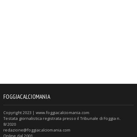
FOGGIACALCIOMANIA
Copyright 2023 | www.foggiacalciomania.com
Testata giornalistica registrata presso il Tribunale di Foggia n.
8/2020
redazione@foggiacalciomania.com
Online dal 2001