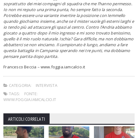
soprattutto dei miei compagni di squadra che me l’hanno permesso.
Io non mi reputo una prima punta, ho sempre fatto la seconda.
Potrebbe essere una variante invertire la posizione con Iemmello
quando giochiamo insieme, anche se il mister vuole gli esterni larghi e
io tendo più ad attaccare gli spazi al centro. Contro l’Andria abbiamo
giocato a quattro dopo il mio ingresso e mi sono trovato benissimo,
quello è il mio ruolo naturale. Ischia? Gara difficile, ma non dobbiamo
abbatterci se non vinciamo. Il campionato è lungo, andiamo a fare
questa battaglia in Campania sperando nei tre punti, ma dobbiamo
pensare partita dopo partita.
Francesco Beccia – www.foggia.iamcalcio.it
CATEGORIA:
INTERVISTA
TAGS:
FONTE:
WWW.FOGGIA.IAMCALCIO.IT
ARTICOLI CORRELATI