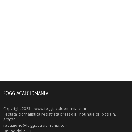
FOGGIACALCIOMANIA
Copyright 2023 | www.foggiacalciomania.com
Testata giornalistica registrata presso il Tribunale di Foggia n.
8/2020
redazione@foggiacalciomania.com
Online dal 2001