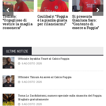
Todisco:
Coulibaly: “Foggia
Si presenta
“Orgoglioso di
è la piazza giusta
Gianluca Saro:
vestire la maglia
per rilanciarmi”
“Contento di
rossonera”
essere a Foggia”
ULTIME NOTIZIE
Ufficiale: Isyakha Tourè al Calcio Foggia
6 AGOSTO 2026
Ufficiale: Timurs Azarovs al Calcio Foggia
6 AGOSTO 2026
Torna Lo Zac&dintorni, numero speciale sulla rinascita del Foggia.
Sfoglialo gratuitamente
6 AGOSTO 2026