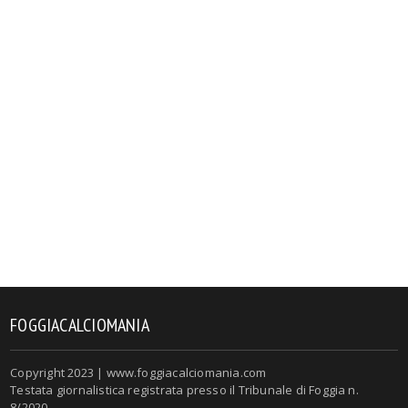
FOGGIACALCIOMANIA
Copyright 2023 | www.foggiacalciomania.com
Testata giornalistica registrata presso il Tribunale di Foggia n.
8/2020