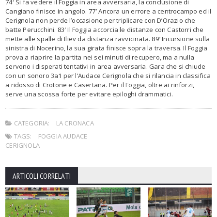
74′ Si fa vedere il Foggia in area avversaria, la conclusione di
Cangiano finisce in angolo. 77′ Ancora un errore a centrocampo ed il
Cerignola non perde l’occasione per triplicare con D’Orazio che
batte Perucchini. 83′ Il Foggia accorcia le distanze con Castorri che
mette alle spalle di Iliev da distanza ravvicinata. 89′ Incursione sulla
sinistra di Nocerino, la sua girata finisce sopra la traversa. Il Foggia
prova a riaprire la partita nei sei minuti di recupero, ma a nulla
servono i disperati tentativi in area avversaria. Gara che si chiude
con un sonoro 3a1 per l’Audace Cerignola che si rilancia in classifica
a ridosso di Crotone e Casertana. Per il Foggia, oltre ai rinforzi,
serve una scossa forte per evitare epiloghi drammatici.
CATEGORIA:
LA CRONACA
TAGS:
FOGGIA AUDACE
CERIGNOLA
ARTICOLI CORRELATI