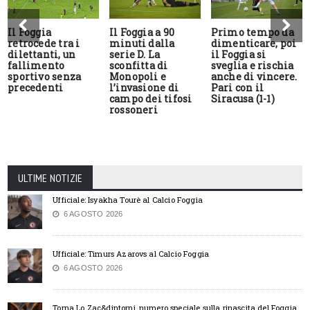
Il Foggia
Il Foggia a 90
Primo tempo da
retrocede tra i
minuti dalla
dimenticare, poi
dilettanti, un
serie D. La
il Foggia si
fallimento
sconfitta di
sveglia e rischia
sportivo senza
Monopoli e
anche di vincere.
precedenti
l’invasione di
Pari con il
campo dei tifosi
Siracusa (1-1)
rossoneri
ULTIME NOTIZIE
Ufficiale: Isyakha Tourè al Calcio Foggia
6 AGOSTO 2026
Ufficiale: Timurs Azarovs al Calcio Foggia
6 AGOSTO 2026
Torna Lo Zac&dintorni, numero speciale sulla rinascita del Foggia.