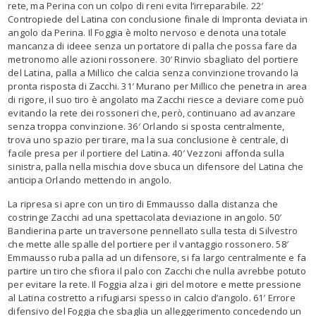
rete, ma Perina con un colpo di reni evita l’irreparabile. 22′
Contropiede del Latina con conclusione finale di Impronta deviata in
angolo da Perina. Il Foggia è molto nervoso e denota una totale
mancanza di ideee senza un portatore di palla che possa fare da
metronomo alle azioni rossonere. 30′ Rinvio sbagliato del portiere
del Latina, palla a Millico che calcia senza convinzione trovando la
pronta risposta di Zacchi. 31′ Murano per Millico che penetra in area
di rigore, il suo tiro è angolato ma Zacchi riesce a deviare come può
evitando la rete dei rossoneri che, però, continuano ad avanzare
senza troppa convinzione. 36′ Orlando si sposta centralmente,
trova uno spazio per tirare, ma la sua conclusione è centrale, di
facile presa per il portiere del Latina. 40′ Vezzoni affonda sulla
sinistra, palla nella mischia dove sbuca un difensore del Latina che
anticipa Orlando mettendo in angolo.
La ripresa si apre con un tiro di Emmausso dalla distanza che
costringe Zacchi ad una spettacolata deviazione in angolo. 50′
Bandierina parte un traversone pennellato sulla testa di Silvestro
che mette alle spalle del portiere per il vantaggio rossonero. 58′
Emmausso ruba palla ad un difensore, si fa largo centralmente e fa
partire un tiro che sfiora il palo con Zacchi che nulla avrebbe potuto
per evitare la rete. Il Foggia alza i giri del motore e mette pressione
al Latina costretto a rifugiarsi spesso in calcio d’angolo. 61′ Errore
difensivo del Foggia che sbaglia un alleggerimento concedendo un