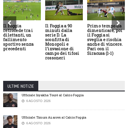
Il Foggia
Il Foggia a 90
Primo tempo da
retrocede tra i
minuti dalla
dimenticare, poi
dilettanti, un
serie D. La
il Foggia si
fallimento
sconfitta di
sveglia e rischia
sportivo senza
Monopoli e
anche di vincere.
precedenti
l’invasione di
Pari con il
campo dei tifosi
Siracusa (1-1)
rossoneri
ULTIME NOTIZIE
Ufficiale: Isyakha Tourè al Calcio Foggia
6 AGOSTO 2026
Ufficiale: Timurs Azarovs al Calcio Foggia
6 AGOSTO 2026