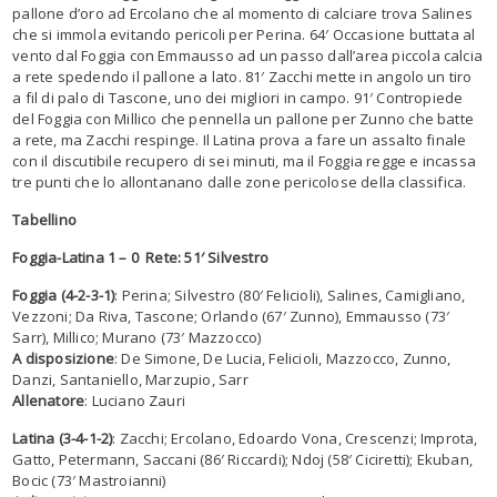
pallone d’oro ad Ercolano che al momento di calciare trova Salines
che si immola evitando pericoli per Perina. 64′ Occasione buttata al
vento dal Foggia con Emmausso ad un passo dall’area piccola calcia
a rete spedendo il pallone a lato. 81′ Zacchi mette in angolo un tiro
a fil di palo di Tascone, uno dei migliori in campo. 91′ Contropiede
del Foggia con Millico che pennella un pallone per Zunno che batte
a rete, ma Zacchi respinge. Il Latina prova a fare un assalto finale
con il discutibile recupero di sei minuti, ma il Foggia regge e incassa
tre punti che lo allontanano dalle zone pericolose della classifica.
Tabellino
Foggia-Latina 1 – 0 Rete: 51′ Silvestro
Foggia (4-2-3-1)
: Perina; Silvestro (80′ Felicioli), Salines, Camigliano,
Vezzoni; Da Riva, Tascone; Orlando (67′ Zunno), Emmausso (73′
Sarr), Millico; Murano (73′ Mazzocco)
A disposizione
: De Simone, De Lucia, Felicioli, Mazzocco, Zunno,
Danzi, Santaniello, Marzupio, Sarr
Allenatore
: Luciano Zauri
Latina (3-4-1-2)
: Zacchi; Ercolano, Edoardo Vona, Crescenzi; Improta,
Gatto, Petermann, Saccani (86′ Riccardi); Ndoj (58′ Ciciretti); Ekuban,
Bocic (73′ Mastroianni)