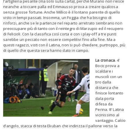
l’artiglieria pesante (ma solo sulla carta), perchè Murano non riesce
neanche a toccare palla ed Emmausso prova a creare qualcosa
senza grosse fortune. Anche Millico è il lontano parente di quello
visto in tempi passati. Insomma, un Foggia che ha bisogno di
rinforzi, anche se le partenze nel reparto arretrato sembrano non
preoccupare più di tanto con il reintegro di Marzupio ed il recupero
di Felicioli. Con la classifica così corta e con i play-off a tre punti
sarebbe un peccato non essere competitivi fino alla fine. Ma a
questi ragazzi, visti con il Latina, non si può chiedere, purtroppo, più
di quello che questa sera hanno dato in campo.
La cronaca
. 4′
Bocic prova a
scaldare i
muscoli con un
tiro dalla
distanza che
finisce lontanto
dala porta
difesa da
Perina. 8′ Latina
vicinissimo al
vantaggio. Calcio
d’angolo, stacca di testa Ekuban che indirizza il pallone verso la