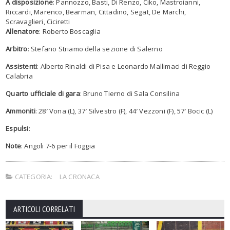
A disposizione
: Pannozzo, Basti, Di Renzo, Ciko, Mastroianni,
Riccardi, Marenco, Bearman, Cittadino, Segat, De Marchi,
Scravaglieri, Ciciretti
Allenatore
: Roberto Boscaglia
Arbitro
: Stefano Striamo della sezione di Salerno
Assistenti
: Alberto Rinaldi di Pisa e Leonardo Mallimaci di Reggio
Calabria
Quarto ufficiale di gara
: Bruno Tierno di Sala Consilina
Ammoniti
: 28′ Vona (L), 37′ Silvestro (F), 44′ Vezzoni (F), 57′ Bocic (L)
Espulsi
:
Note
: Angoli 7-6 per il Foggia
CATEGORIA:
LA CRONACA
ARTICOLI CORRELATI