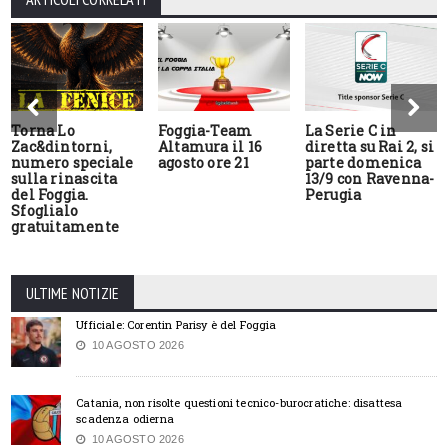
Torna Lo
Foggia-Team
La Serie C in
Zac&dintorni,
Altamura il 16
diretta su Rai 2, si
numero speciale
agosto ore 21
parte domenica
sulla rinascita
13/9 con Ravenna-
del Foggia.
Perugia
Sfoglialo
gratuitamente
ULTIME NOTIZIE
Ufficiale: Corentin Parisy è del Foggia
10 AGOSTO 2026
Catania, non risolte questioni tecnico-burocratiche: disattesa
scadenza odierna
10 AGOSTO 2026