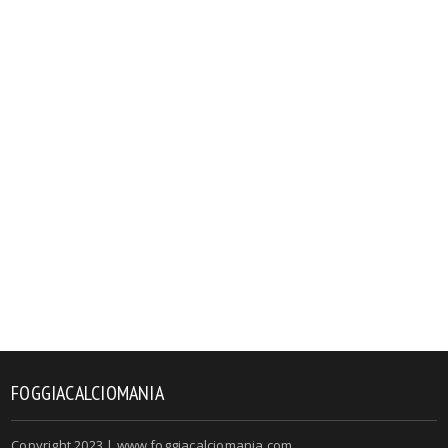
FOGGIACALCIOMANIA
Copyright 2023 | www.foggiacalciomania.com