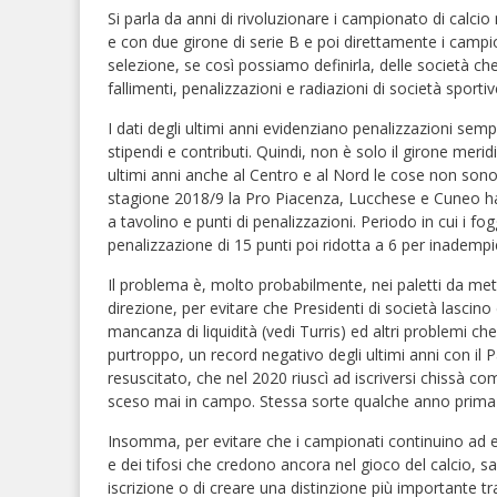
Si parla da anni di rivoluzionare i campionato di calcio 
e con due girone di serie B e poi direttamente i campio
selezione, se così possiamo definirla, delle società che
fallimenti, penalizzazioni e radiazioni di società sport
I dati degli ultimi anni evidenziano penalizzazioni sempr
stipendi e contributi. Quindi, non è solo il girone meri
ultimi anni anche al Centro e al Nord le cose non sono 
stagione 2018/9 la Pro Piacenza, Lucchese e Cuneo ha
a tavolino e punti di penalizzazioni. Periodo in cui i fog
penalizzazione di 15 punti poi ridotta a 6 per inademp
Il problema è, molto probabilmente, nei paletti da mett
direzione, per evitare che Presidenti di società lascino
mancanza di liquidità (vedi Turris) ed altri problemi ch
purtroppo, un record negativo degli ultimi anni con il P
resuscitato, che nel 2020 riuscì ad iscriversi chissà 
sceso mai in campo. Stessa sorte qualche anno prima 
Insomma, per evitare che i campionati continuino ad es
e dei tifosi che credono ancora nel gioco del calcio, sa
iscrizione o di creare una distinzione più importante tra