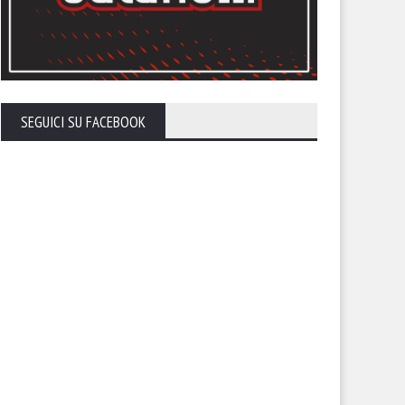
SEGUICI SU FACEBOOK
endario, sfida con la
Il calendario del Foggia stagi
lernitana in uno Zaccheria
2026-27
erto. A rischio anche il derby
 il Cerignola