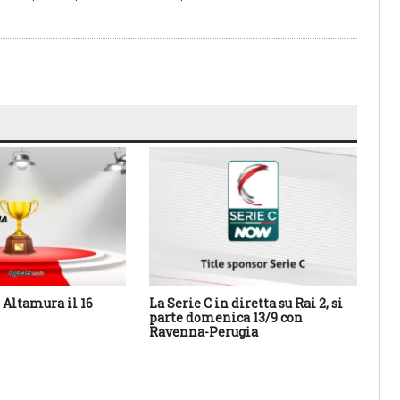
Altamura il 16
La Serie C in diretta su Rai 2, si
Cal
parte domenica 13/9 con
Sa
Ravenna-Perugia
des
con