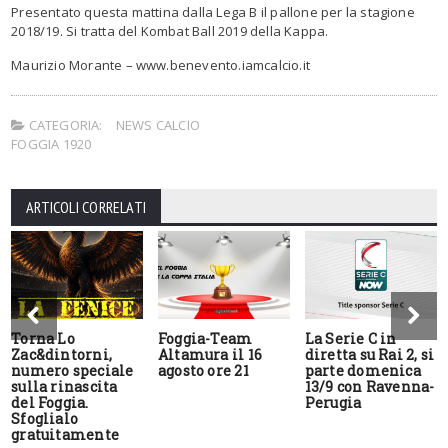
Presentato questa mattina dalla Lega B il pallone per la stagione
2018/19. Si tratta del Kombat Ball 2019 della Kappa.
Maurizio Morante – www.benevento.iamcalcio.it
CATEGORIA:
NEWS CALCIO
FOGGIA 1920
ARTICOLI CORRELATI
Torna Lo
Foggia-Team
La Serie C in
Zac&dintorni,
Altamura il 16
diretta su Rai 2, si
numero speciale
agosto ore 21
parte domenica
sulla rinascita
13/9 con Ravenna-
del Foggia.
Perugia
Sfoglialo
gratuitamente