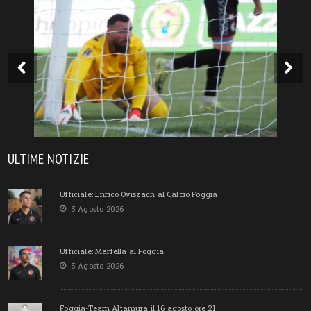
ULTIME NOTIZIE
Ufficiale: Enrico Oviszach al Calcio Foggia
5 Agosto 2026
Ufficiale: Marfella al Foggia
5 Agosto 2026
Foggia-Team Altamura il 16 agosto ore 21