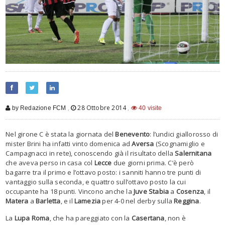
,
28 Ottobre 2014
,
by Redazione FCM
40 visite
Nel girone C è stata la giornata del
Benevento
: l’undici giallorosso di
mister Brini ha infatti vinto domenica ad
Aversa
(Scognamiglio e
Campagnacci in rete), conoscendo già il risultato della
Salernitana
che aveva perso in casa col
Lecce
due giorni prima. C’è però
bagarre tra il primo e l’ottavo posto: i sanniti hanno tre punti di
vantaggio sulla seconda, e quattro sull’ottavo posto la cui
occupante ha 18 punti. Vincono anche la
Juve Stabia
a
Cosenza
, il
Matera
a
Barletta
, e il
Lamezia
per 4-0 nel derby sulla
Reggina
.
La
Lupa Roma
, che ha pareggiato con la
Casertana
, non è