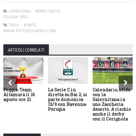
CATEGORIA:
NEWS CALCIO
FOGGIA 1920
TAGS:
FONTE:
WWW.TUTTOLEGAPRO.COM
ARTICOLI CORRELATI
Foggia-Team
La Serie C in
Calendario, sfida
Altamura il 16
diretta su Rai 2, si
con la
agosto ore 21
parte domenica
Salernitana in
13/9 con Ravenna-
uno Zaccheria
Perugia
deserto. A rischio
anche il derby
con il Cerignola