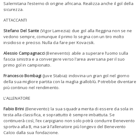
Salernitana l’esterno di origine africana. Realizza anche il gol della
sicurezza.
ATTACCANTI
Stefano Del Sante
(Vigor Lamezia): due gol alla Reggina non se ne
vedono sempre, comunque il primo lo segna con un tiro molto
insidioso e preciso. Nulla da fare per Kovacsik.
Alessio Campagnacci
(Benevento): abile a superare l’uomo sulla
fascia sinistra e a convergere verso l’area aversana per il suo
primo gol in campionato.
Francesco Bombagi
(Juve Stabia): indovina un gran gol nel giorno
della sua migliore partita con la maglia gialloblù. Potrebbe diventare
più continuo nel rendimento.
L’ALLENATORE
Fabio Brini
(Benevento): la sua squadra merita di essere da sola in
testa alla classifica, e soprattutto è sempre imbattuta. Se
continuerà così, l’ex carpigiano non solo potrà condurre Benevento
sportiva alla B, ma sarà l’allenatore più longevo del Benevento
Calcio dalla sua fondazione.