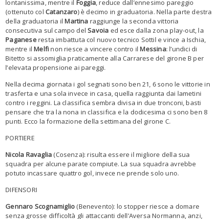
lontanissima, mentre il
Foggia
, reduce dall’ennesimo pareggio
(ottenuto col
Catanzaro
) è decimo in graduatoria. Nella parte destra
della graduatoria il
Martina
raggiunge la seconda vittoria
consecutiva sul campo del
Savoia
ed esce dalla zona play-out, la
Paganese
resta imbattuta col nuovo tecnico Sottil e vince a Ischia,
mentre il
Melfi
non riesce a vincere contro il
Messina
: l’undici di
Bitetto si assomiglia praticamente alla Carrarese del girone B per
l’elevata propensione ai pareggi.
Nella decima giornata i gol segnati sono ben 21, 6 sono le vittorie in
trasferta e una sola invece in casa, quella raggiunta dai lametini
contro i reggini. La classifica sembra divisa in due tronconi, basti
pensare che tra la nona in classifica e la dodicesima ci sono ben 8
punti. Ecco la formazione della settimana del girone C.
PORTIERE
Nicola Ravaglia
(Cosenza): risulta essere il migliore della sua
squadra per alcune parate compiute. La sua squadra avrebbe
potuto incassare quattro gol, invece ne prende solo uno.
DIFENSORI
Gennaro Scognamiglio
(Benevento): lo stopper riesce a domare
senza grosse difficoltà gli attaccanti dell’Aversa Normanna, anzi,