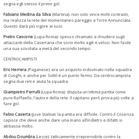
segna egli stesso il primo gol.
Fabiano Medina da Silva
(Martina): non solo vince molti contrasti,
ma realizza la rete del momentaneo pareggio a Torre Annunziata.
Questo darà più vigore ai suoi.
Pietro Cascone
(Lupa Roma): spesso chiamato a chiudere sugli
attaccanti della Casertana che sono molto agili e veloci. Non facile
una sua scivolata a metà del secondo tempo.
CENTROCAMPISTI
Eric Herrera
(Paganese): era un acquisto indovinato nella squadra
di Cuoghi, e anche per Sottil è un punto fermo. Da centrocampista
segna due reti e aiuta la squadra.
Giampietro Perrulli
(Lupa Roma): disputa un’ottima partita come
pure Raffaello, l’autore della rete. Il capitano però prova più volte a
fare gol.
Fabio Caserta
(Juve Stabia): la partita era difficile. Contro il Cosenza
capisce che deve anche dare una mano all’indietro e difatti si
abbassa molto.
Abdou Doumbia
(Lecce): tatticamente irreprensibile contro la