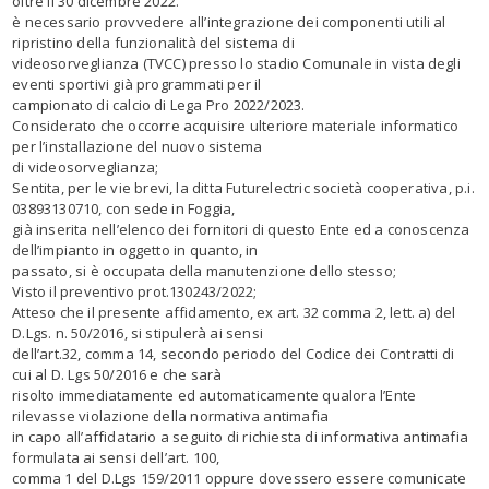
oltre il 30 dicembre 2022.
è necessario provvedere all’integrazione dei componenti utili al
ripristino della funzionalità del sistema di
videosorveglianza (TVCC) presso lo stadio Comunale in vista degli
eventi sportivi già programmati per il
campionato di calcio di Lega Pro 2022/2023.
Considerato
che occorre acquisire ulteriore materiale informatico
per l’installazione del nuovo sistema
di videosorveglianza;
Sentita,
per le vie brevi, la ditta Futurelectric società cooperativa, p.i.
03893130710, con sede in Foggia,
già inserita nell’elenco dei fornitori di questo Ente ed a conoscenza
dell’impianto in oggetto in quanto, in
passato, si è occupata della manutenzione dello stesso;
Visto il preventivo
prot.130243/2022;
Atteso
che il presente affidamento, ex art. 32 comma 2, lett. a) del
D.Lgs. n. 50/2016, si stipulerà ai sensi
dell’art.32, comma 14, secondo periodo del Codice dei Contratti di
cui al D. Lgs 50/2016 e che sarà
risolto immediatamente ed automaticamente qualora l’Ente
rilevasse violazione della normativa antimafia
in capo all’affidatario a seguito di richiesta di informativa antimafia
formulata ai sensi dell’art. 100,
comma
1
del
D.Lgs 159/2011 oppure dovessero essere comunicate