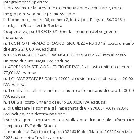
integralmente riportate:
1. di assumere la presente determinazione a contrarre, come
meglio precisato nelle premesse, per
l’affidamento, ex art. 36, comma 2, lett. a) del D.Lgs. n. 50/2016 e
s.m.i., alla Futurelectric Società
Cooperativa, p.i. 03893130710 per la fornitura del seguente
materiale:
n. 1 CONFORTI ARMADIO RACK DI SICUREZZA RS 38P al costo unitario
di euro 2.240,00 IVA esclusa
n.1 SCRIVANIA ELEGANCE WENGHE 2.000 x 900 x 725 mm al costo
unitario di euro 802,00 IVA esclusa
n. 4 TRESKO® SEDIA DA UFFICIO GIREVOLE al costo unitario di euro
77,00 IVA esclusa
n. 1 CLIMATIZZATORE DAIKIN 12000 al costo unitario di euro 1.120,00
IVA esclusa
n. 1 centralina allarme antincendio al costo unitario di euro 1.500,00
IVA esclusa
n. 1 UPS al costo unitario di euro 2.000,00 IVA esclusa;
2. di utilizzare la somma già impegnata di € 7.970,00+IVA (9.723,40
IVA inclusa) con determinazione
1802/2021 per l’acquisizione e installazione di materiale informatico
– impianto TVC dello Stadio
comunale sul Capitolo di spesa 3216010 del Bilancio 2022 Esercizio
2022 ad oggetto “realizzazione