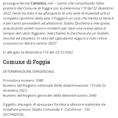
prosegue Nicola
Canonico
, ndr –
sanno che consultando l’albo
pretorio del Comune di Foggia con la determina 110 del 22 dicembre
2022, l’ente ha dato il via all’acquisto di una serie di materiali utili al
completo ripristino della sala. Il Foggia è un club che merita la Serie A
e per tanto provvederò ad allestire lo Stadio Zaccheria a mie spese,
acquistando arredi nuovi e moderni per dare una nuova veste al
tempio del calcio foggiano. Svecchiamo lo Zaccheria da un mobilio
vecchio ed obsoleto. In vista del capodanno auguro a tutti i tifosi
rossoneri un felice e sereno 2023”.
In allegato la determina 110 del 22/12/2022
Comune di Foggia
DETERMINAZIONE DIRIGENZIALE
Procedura numero:
3380
Numero del Registro settoriale delle determinazioni:
110
del 22
dicembre 2022
Numero del Registro generale delle determinazioni:
2940
Oggetto:
Impegno di spesa per fornitura ulteriore materiale da
installare presso Stadio Comunale P. Zaccheria – CIG
ZAC3942D26_