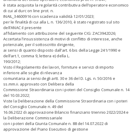
è stata acquisita la regolarità contributiva dell’operatore economico
di cui al durc on line prot. n.
INAIL_34600916 con scadenza validità 12/01/2023;
per le finalità di cui alla L. n. 136/2010, è stato registrato sul sito
dell’ANAC il presente
affidamento con attribuzione del seguente CIG: ZAC3942D26;
Accertata
l’insussistenza di motivi di conflitto di interesse, anche
potenziale, per il sottoscritto dirigente,
ai sensi di quanto disposto dall’art. 6 bis della Legge 241/1990 e
dell’art.1, comma 9, lettera e) della L.
190/2012;
Visto
il Regolamento dei lavori, forniture e servizi di importo
inferiore alle soglie di rilevanza
comunitaria ai sensi degli artt. 30 e 36 del D. Lgs. n. 50/2016 e
ss.mm.ii. approvato con Delibera della
Commissione Straordinaria con i poteri del Consiglio Comunale n. 14
del 10.03.2022;
Viste
la Deliberazione della Commissione Straordinaria con i poteri
del Consiglio Comunale n. 49 del
16.06.2022 di approvazione Bilancio finanziario triennio 2022/2024 e
la Deliberazione Commissariale
con i poteri della Giunta Comunale n. 88 del 14.07.2022 di
approvazione del Piano Esecutivo di gestione