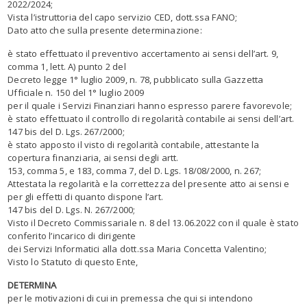
2022/2024;
Vista
l’istruttoria del capo servizio CED, dott.ssa FANO;
Dato atto
che sulla presente determinazione:
è stato effettuato il preventivo accertamento ai sensi dell’art. 9,
comma 1, lett. A) punto 2 del
Decreto legge 1° luglio 2009, n. 78, pubblicato sulla Gazzetta
Ufficiale n. 150 del 1° luglio 2009
per il quale i Servizi Finanziari hanno espresso parere favorevole;
è stato effettuato il controllo di regolarità contabile ai sensi dell’art.
147 bis del D. Lgs. 267/2000;
è stato apposto il visto di regolarità contabile, attestante la
copertura finanziaria, ai sensi degli artt.
153, comma 5, e 183, comma 7, del D. Lgs. 18/08/2000, n. 267;
Attestata la regolarità e la correttezza del presente atto ai sensi e
per gli effetti di quanto dispone l’art.
147 bis del D. Lgs. N. 267/2000;
Visto il Decreto Commissariale n. 8 del 13.06.2022 con il quale è stato
conferito l’incarico di dirigente
dei Servizi Informatici alla dott.ssa Maria Concetta Valentino;
Visto lo Statuto di questo Ente,
DETERMINA
per le motivazioni di cui in premessa che qui si intendono