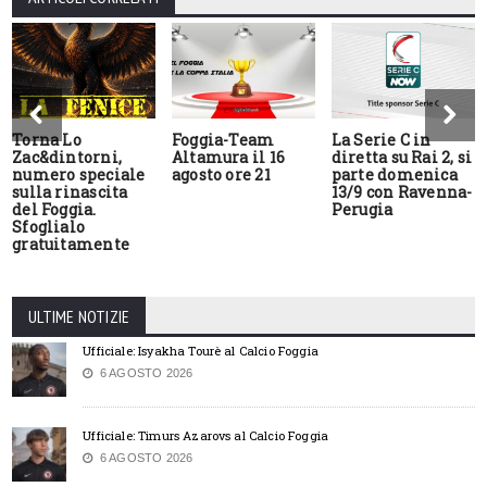
Torna Lo
Foggia-Team
La Serie C in
Zac&dintorni,
Altamura il 16
diretta su Rai 2, si
numero speciale
agosto ore 21
parte domenica
sulla rinascita
13/9 con Ravenna-
del Foggia.
Perugia
Sfoglialo
gratuitamente
ULTIME NOTIZIE
Ufficiale: Isyakha Tourè al Calcio Foggia
6 AGOSTO 2026
Ufficiale: Timurs Azarovs al Calcio Foggia
6 AGOSTO 2026