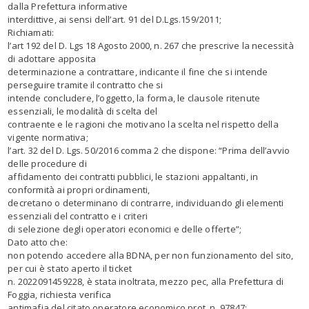
dalla Prefettura informative
interdittive, ai sensi dell’art. 91 del D.Lgs.159/2011;
Richiamati:
l’art 192 del D. Lgs 18 Agosto 2000, n. 267 che prescrive la necessità
di adottare apposita
determinazione a contrattare, indicante il fine che si intende
perseguire tramite il contratto che si
intende concludere, l’oggetto, la forma, le clausole ritenute
essenziali, le modalità di scelta del
contraente e le ragioni che motivano la scelta nel rispetto della
vigente normativa;
l’art. 32 del D. Lgs. 50/2016 comma 2 che dispone: “Prima dell’avvio
delle procedure di
affidamento dei contratti pubblici, le stazioni appaltanti, in
conformità ai propri ordinamenti,
decretano o determinano di contrarre, individuando gli elementi
essenziali del contratto e i criteri
di selezione degli operatori economici e delle offerte”;
Dato atto che:
non potendo accedere alla BDNA, per non funzionamento del sito,
per cui è stato aperto il ticket
n. 2022091459228, è stata inoltrata, mezzo pec, alla Prefettura di
Foggia, richiesta verifica
antimafia del citato operatore economico prot. n. 97847;