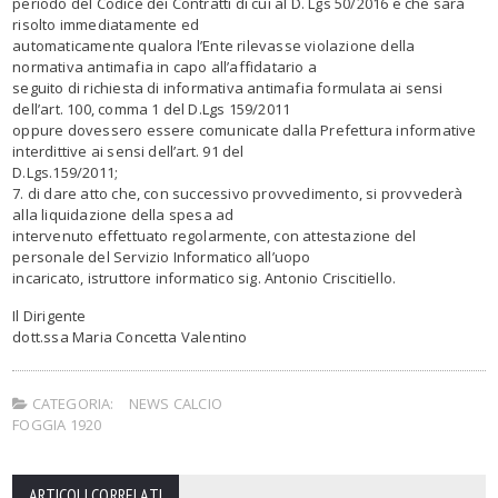
periodo del Codice dei Contratti di cui al D. Lgs 50/2016 e che sarà
risolto immediatamente ed
automaticamente qualora l’Ente rilevasse violazione della
normativa antimafia in capo all’affidatario a
seguito di richiesta di informativa antimafia formulata ai sensi
dell’art. 100, comma 1 del D.Lgs 159/2011
oppure dovessero essere comunicate dalla Prefettura informative
interdittive ai sensi dell’art. 91 del
D.Lgs.159/2011;
7. di dare atto che, con successivo provvedimento, si provvederà
alla liquidazione della spesa ad
intervenuto effettuato regolarmente, con attestazione del
personale del Servizio Informatico all’uopo
incaricato, istruttore informatico sig. Antonio Criscitiello.
Il Dirigente
dott.ssa Maria Concetta Valentino
CATEGORIA:
NEWS CALCIO
FOGGIA 1920
ARTICOLI CORRELATI