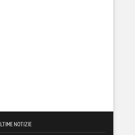
ggia-Monopoli: le pagelle
Foggia-Cosenza: le pagelle
ssonere
rossonere
LTIME NOTIZIE