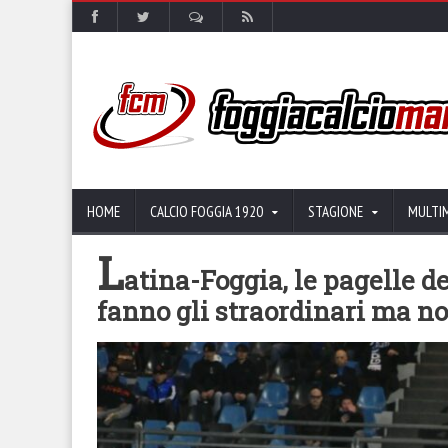
HOME
CALCIO FOGGIA 1920
STAGIONE
MULTI
L
atina-Foggia, le pagelle de
fanno gli straordinari ma n