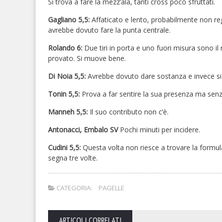
Si trova a fare la mezz’ala, tanti cross poco sfruttati.
Gagliano
5,5:
Affaticato e lento, probabilmente non r
avrebbe dovuto fare la punta centrale.
Rolando
6:
Due tiri in porta e uno fuori misura sono il
provato. Si muove bene.
Di Noia
5,5:
Avrebbe dovuto dare sostanza e invece si
Tonin
5,5:
Prova a far sentire la sua presenza ma senz
Manneh
5,5:
Il suo contributo non c’è.
Antonacci, Embalo
SV
Pochi minuti per incidere.
Cudini
5,5:
Questa volta non riesce a trovare la formul
segna tre volte.
CATEGORIA:
PAGELLE
ARTICOLI CORRELATI