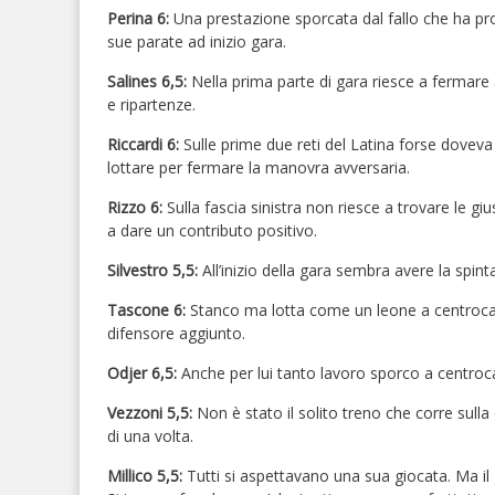
Perina
6:
Una prestazione sporcata dal fallo che ha prov
sue parate ad inizio gara.
Salines 6,5:
Nella prima parte di gara riesce a fermare 
e ripartenze.
Riccardi
6:
Sulle prime due reti del Latina forse dovev
lottare per fermare la manovra avversaria.
Rizzo
6:
Sulla fascia sinistra non riesce a trovare le g
a dare un contributo positivo.
Silvestro
5,5:
All’inizio della gara sembra avere la spi
Tascone
6:
Stanco ma l
otta come un leone a centrocam
difensore aggiunto.
Odjer
6,5:
Anche per lui tanto lavoro sporco a centroca
Vezzoni
5,5:
Non è stato il solito treno che corre sulla
di una volta.
Millico
5,5:
Tutti si aspettavano una sua giocata. Ma il g