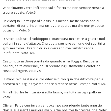
Winkelmann: Cerca l’affanno sulla fascia ma non sempre riesce a
creare spazio. Voto:6.
Bevilacqua: Partecipa alle aziini di rimessa, mette pressione ai
portatori di palla. Insomma un lavoro sporco ma che non produce
occasioni. Voto: 6.
D’Amico: Subisce il raddoppio xi marcatura ma riesce a gestire molti
palloni in zona d’attacco. Ci prova a segnare con uno dei suoi tiri a
giro, ma trova il braccio di un avversario che l’arbitro repita
ininfluente. Voto: 6.5.
Castorri: La migliore partita da quando è nel Foggia. Recupera
palloni, salta avversari, poi si prende ingiustamente il cartellino
rosso sul rigore. Voto:7.5.
Buttaro: Svolge il suo ruolo difensivo con qualche difficoltà per la
presenza di Ogunseye ma riesce a tenere bene il campo. Voto: 6.5.
Minelli: Soffre le incursioni sulla fascia, ma lotta su ogni pallone.
Voto: 6.
Olivieri: Fa da cerniera a centrocampo spendendo tante energie.
Non la sua partita migliore ma più che positiva la prestazione. Voto: