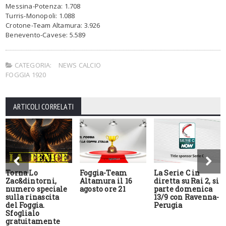
Messina-Potenza: 1.708
Turris-Monopoli: 1.088
Crotone-Team Altamura: 3.926
Benevento-Cavese: 5.589
CATEGORIA:
NEWS CALCIO
FOGGIA 1920
ARTICOLI CORRELATI
Torna Lo
Foggia-Team
La Serie C in
Zac&dintorni,
Altamura il 16
diretta su Rai 2, si
numero speciale
agosto ore 21
parte domenica
sulla rinascita
13/9 con Ravenna-
del Foggia.
Perugia
Sfoglialo
gratuitamente