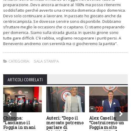
preparazione. Devo ancora arrivare al 100% ma posso ritenermi
soddisfatto perché avverto una crescita domenica dopo domenica.
Devo solo continuare a lavorare. In passato ho giocato anche da
centrocampista. Se dovesse servire sono disponibile. Dobbiamo
sfruttare meglio le occasioni che ci capitano. Ci stiamo preparando
per domenica. Siamo sulla strada giusta. In questo girone sono
tutte gare difficili. C’è rabbia, vogliamo recuperare i punti persi. A
Benevento andremo con serenità ma ci giocheremo la partita”.
CATEGORIA:
SALA STAMPA
ARTICOLI CORRELATI
Chionna:
Auteri: “Dopo il
Alex Casella:
“Lasciamo il
mercato potremo
“Costruiremo un
Foggia in mani
parlare di
Foggia molto