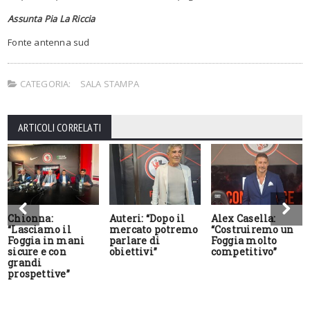
Assunta Pia La Riccia
Fonte antenna sud
CATEGORIA:
SALA STAMPA
ARTICOLI CORRELATI
Chionna:
Auteri: “Dopo il
Alex Casella:
“Lasciamo il
mercato potremo
“Costruiremo un
Foggia in mani
parlare di
Foggia molto
sicure e con
obiettivi”
competitivo”
grandi
prospettive”