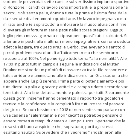
sudano le proverbiali sette camice sul verdissimo impianto sportivo
di Ronzone. I carichi di lavoro sono importanti e la preparazione “a
secco”, cioè senza palla, domina tutta la prima e l’ultima fase delle
due sedute di allenamento quotidiane. Un lavoro impegnativo ma
mirato anche (e soprattutto) a rinforzare la muscolatura con il fine
di evitare gli infortuni in serie patiti nelle scorse stagioni. Oggi 26
luglio prima mezza giornata di riposo per “quasi” tutti i calciatori. Si
allenano in pochi alla mattina, i meno impegnati ieri, con una seduta
atletica leggera, tra questi Kragl e Gerbo, che avevano risentito di
piccoli problemi muscolari di affaticamento ma che sembrano
recuperati al 100%. Nel pomeriggio tutto torna “alla normalità”. Alle
17:00 in punto tutti in campo a seguire le indicazioni del Mister.
Finalmente si vede un po’ più di rilassatezza tra le file rossonere e
tutti sorridono e ammiccano alle indicazioni di un Grassadonia che
appare anche lui più sereno. Prima parte di potenziamento e poi
tutti dietro la palla a giocare partitelle a campo ridotto secondo vari
temi tattici. Alla fine defaticamento e palestra per tutti. Sicuramente
questi giorni insieme hanno cementato il rapporto tra giocatori e
tecnico e la confidenza e la complicità fra tutti cresce col passare
dei giorni. Se non fossimo nel 2018 (e non sentissimo parlare con
una cadenza “salernitana” e non “ceca”) si potrebbe pensare di
essere tornati ai tempi di Zeman a Campo Tures. Speriamo che la
cosa sia di buon auspicio e che, sopratutto, porti agli stessi
esaltanti risultati (vuoi vedere che rivedremo “ i nostri eroi” alle