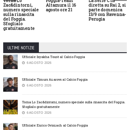
Torna Lo
Foggia-Team
La Serie C in
Zac&dintorni,
Altamura il 16
diretta su Rai 2, si
numero speciale
agosto ore 21
parte domenica
sulla rinascita
13/9 con Ravenna-
del Foggia.
Perugia
Sfoglialo
gratuitamente
ULTIME NOTIZIE
Ufficiale: Isyakha Tourè al Calcio Foggia
6 AGOSTO 2026
Ufficiale: Timurs Azarovs al Calcio Foggia
6 AGOSTO 2026
Torna Lo Zac&dintorni, numero speciale sulla rinascita del Foggia.
Sfoglialo gratuitamente
6 AGOSTO 2026
Ufficiale: Enrico Oviszach al Calcio Foggia