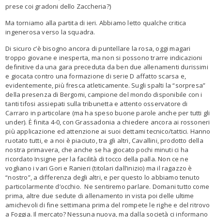
prese coi gradoni dello Zaccheria?)
Ma torniamo alla partita di ieri. Abbiamo letto qualche critica
ingenerosa verso la squadra.
Di sicuro c’è bisogno ancora di puntellare la rosa, oggi magari
troppo giovane e inesperta, ma non si possono trarre indicazioni
definitive da una gara preceduta da ben due allenamenti durissimi
e giocata contro una formazione di serie D affatto scarsa e,
evidentemente, più fresca atleticamente. Sugli spalti la “sorpresa”
della presenza di Bergomi, campione del mondo disponibile con i
tanti tifosi assiepati sulla tribunetta e attento osservatore di
Carraro in particolare (ma ha speso buone parole anche per tutti gli
under). È finita 4-0, con Grassadonia a chiedere ancora ai rossoneri
più applicazione ed attenzione ai suoi dettami tecnico/tattici. Hanno
ruotato tutti, e a noi è piaciuto, tra gli altri, Cavallini, prodotto della
nostra primavera, che anche se ha giocato pochi minuti ci ha
ricordato Insigne per la facilità di tocco della palla. Non ce ne
vogliano i vari Gori e Ranieri (titolari dall’inizio) ma il ragazzo è
“nostro”, a differenza degli altri, e per questo lo abbiamo tenuto
particolarmente d’occhio. Ne sentiremo parlare. Domani tutto come
prima, altre due sedute di allenamento in vista poi delle ultime
amichevoli di fine settimana prima del rompete le righe e del ritrovo
a Foggia. Il mercato? Nessuna nuova, ma dalla società ci informano