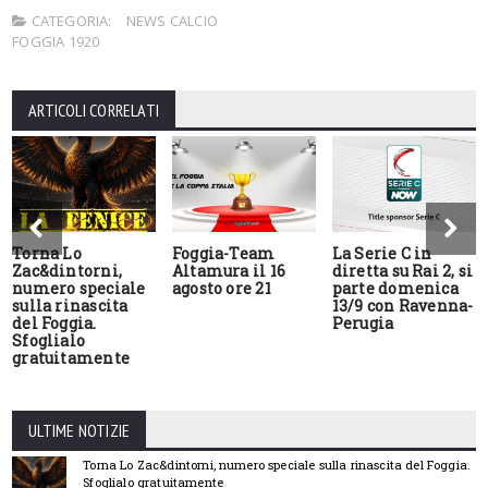
CATEGORIA:
NEWS CALCIO
FOGGIA 1920
ARTICOLI CORRELATI
Torna Lo
Foggia-Team
La Serie C in
Zac&dintorni,
Altamura il 16
diretta su Rai 2, si
numero speciale
agosto ore 21
parte domenica
sulla rinascita
13/9 con Ravenna-
del Foggia.
Perugia
Sfoglialo
gratuitamente
ULTIME NOTIZIE
Torna Lo Zac&dintorni, numero speciale sulla rinascita del Foggia.
Sfoglialo gratuitamente