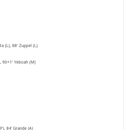
ta (L), 88′ Zuppel (L)
P), 90+1′ Yeboah (M)
(P), 84′ Grande (A)