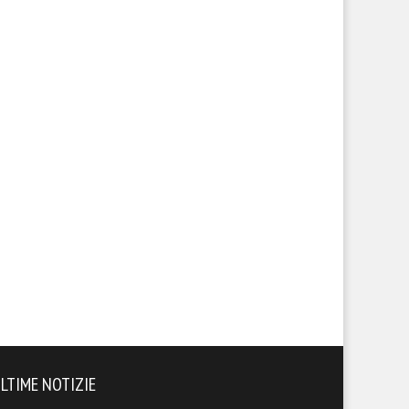
endario, sfida con la
Il calendario del Foggia stagi
lernitana in uno Zaccheria
2026-27
erto. A rischio anche il derby
 il Cerignola
LTIME NOTIZIE