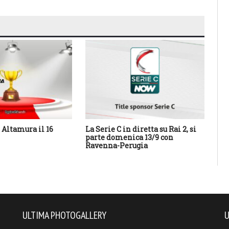
Altamura il 16
La Serie C in diretta su Rai 2, si
Cal
parte domenica 13/9 con
Sa
Ravenna-Perugia
des
con
ULTIMA PHOTOGALLERY
U