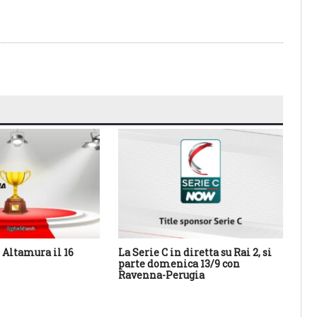
Altamura il 16
La Serie C in diretta su Rai 2, si
Cal
parte domenica 13/9 con
Sa
Ravenna-Perugia
des
con