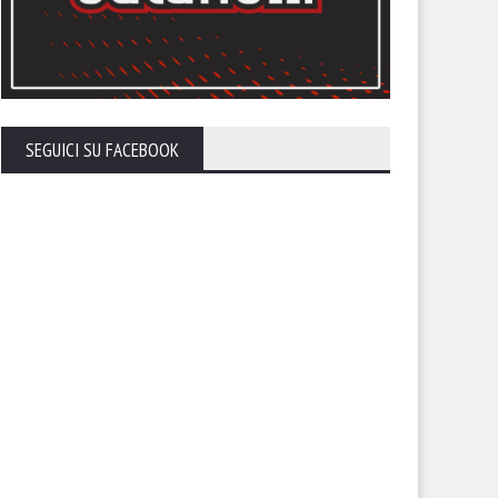
SEGUICI SU FACEBOOK
endario, sfida con la
Il calendario del Foggia stagi
lernitana in uno Zaccheria
2026-27
erto. A rischio anche il derby
 il Cerignola