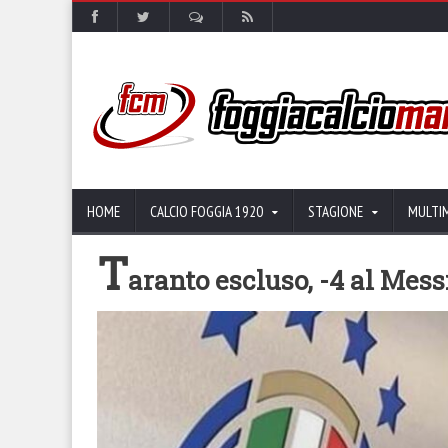
HOME
CALCIO FOGGIA 1920
STAGIONE
MULTI
T
aranto escluso, -4 al Mes