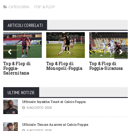
CATEGORIA:
TOP & FLOP
ARTICOLI CORRELATI
Top & Flop di
Top & Flop di
Top & Flop di
Foggia-
Monopoli-Foggia
Foggia-Siracusa
Salernitana
ULTIME NOTIZIE
Ufficiale: Isyakha Tourè al Calcio Foggia
6 AGOSTO 2026
Ufficiale: Timurs Azarovs al Calcio Foggia
6 AGOSTO 2026