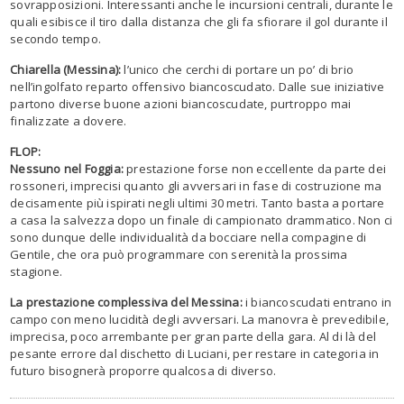
sovrapposizioni. Interessanti anche le incursioni centrali, durante le
quali esibisce il tiro dalla distanza che gli fa sfiorare il gol durante il
secondo tempo.
Chiarella (Messina):
l’unico che cerchi di portare un po’ di brio
nell’ingolfato reparto offensivo biancoscudato. Dalle sue iniziative
partono diverse buone azioni biancoscudate, purtroppo mai
finalizzate a dovere.
FLOP:
Nessuno nel Foggia:
prestazione forse non eccellente da parte dei
rossoneri, imprecisi quanto gli avversari in fase di costruzione ma
decisamente più ispirati negli ultimi 30 metri. Tanto basta a portare
a casa la salvezza dopo un finale di campionato drammatico. Non ci
sono dunque delle individualità da bocciare nella compagine di
Gentile, che ora può programmare con serenità la prossima
stagione.
La prestazione complessiva del Messina:
i biancoscudati entrano in
campo con meno lucidità degli avversari. La manovra è prevedibile,
imprecisa, poco arrembante per gran parte della gara. Al di là del
pesante errore dal dischetto di Luciani, per restare in categoria in
futuro bisognerà proporre qualcosa di diverso.