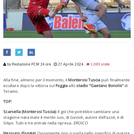
,
27 Aprile 2024
,
by Redazione FCM 24 ore
1.083 visite
Alla fine, almeno per il momento, il
Monterosi Tuscia
può finalmente
esultare dopo la vittoria sul
Foggia
allo
stadio “Gaetano Bonolis”
di
Teramo.
TOP:
Scarsella (Monterosi Tuscia):
Il gol che potrebbe cambiare una
stagione nata male è merito suo, di Gavioli, autore dell’assit, e di
Silipo. Tutti e tre entrati nella ripresa.
EROICO
Nessuno (Foggia):
Ovviamente non si parla nello specifico di questa