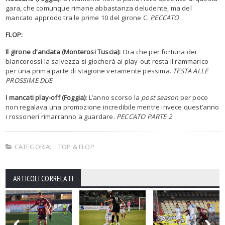
gara, che comunque rimane abbastanza deludente, ma del
mancato approdo tra le prime 10 del girone C.
PECCATO
FLOP:
Il girone d’andata (Monterosi Tuscia):
Ora che per fortuna dei
biancorossi la salvezza si giocherà ai play-out resta il rammarico
per una prima parte di stagione veramente pessima.
TESTA ALLE
PROSSIME DUE
I mancati play-off (Foggia):
L’anno scorso la
post season
per poco
non regalava una promozione incredibile mentre invece quest’anno
i rossoneri rimarranno a guardare.
PECCATO PARTE 2
CATEGORIA:
TOP & FLOP
ARTICOLI CORRELATI