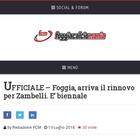
SOCIAL & FORUM
MENÙ
U
FFICIALE – Foggia, arriva il rinnovo
per Zambelli. E’ biennale
,
10 Luglio 2018
,
by Redazione FCM
30 visite