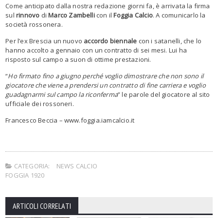
Come anticipato dalla nostra redazione giorni fa, è arrivata la firma
sul
rinnovo
di
Marco Zambelli
con il
Foggia Calcio
. A comunicarlo la
società rossonera.
Per l’ex Brescia un nuovo
accordo biennale
con i satanelli, che lo
hanno accolto a gennaio con un contratto di sei mesi. Lui ha
risposto sul campo a suon di ottime prestazioni.
“
Ho firmato fino a giugno perché voglio dimostrare che non sono il
giocatore che viene a prendersi un contratto di fine carriera e voglio
guadagnarmi sul campo la riconferma
” le parole del giocatore al sito
ufficiale dei rossoneri.
Francesco Beccia – www.foggia.iamcalcio.it
CATEGORIA:
NEWS CALCIO
FOGGIA 1920
ARTICOLI CORRELATI