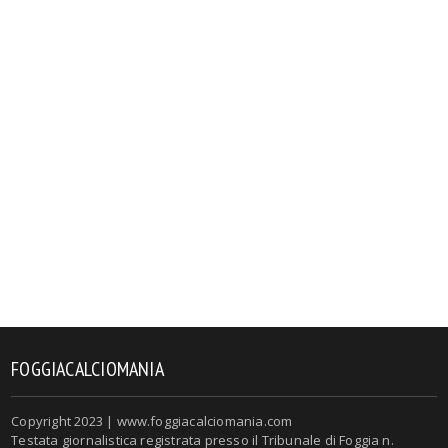
FOGGIACALCIOMANIA
Copyright 2023 | www.foggiacalciomania.com
Testata giornalistica registrata presso il Tribunale di Foggia n.