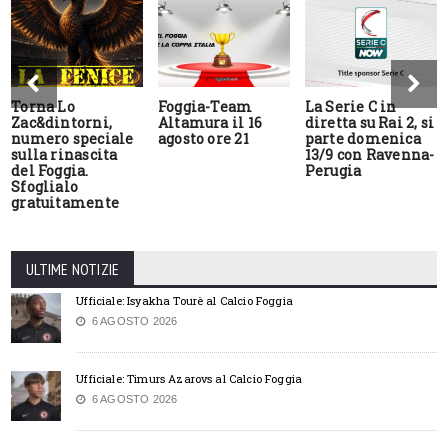
Torna Lo
Foggia-Team
La Serie C in
Zac&dintorni,
Altamura il 16
diretta su Rai 2, si
numero speciale
agosto ore 21
parte domenica
sulla rinascita
13/9 con Ravenna-
del Foggia.
Perugia
Sfoglialo
gratuitamente
ULTIME NOTIZIE
Ufficiale: Isyakha Tourè al Calcio Foggia
6 AGOSTO 2026
Ufficiale: Timurs Azarovs al Calcio Foggia
6 AGOSTO 2026